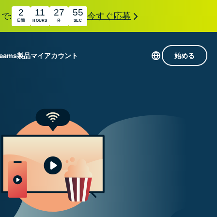
2
11
27
54
で:
今すぐ応募
日間
HOURS
分
SEC
Teams
製品
マイアカウント
始める
113か国のサーバー
Intego
高速VPN
Award-
ゲーミング向けVPN
com
winning
組み
ExpressVPNについて
macOS
国
antivirus,
え
firewall,
M。
ョンで、プライバシーとセキュリティを強化する拡
system tools,
できます。これらはシームレスに連携し、デジタ
and more.
す。