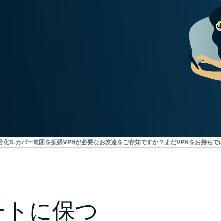
ジェンスを実
ど。
現する初のコ
ンシューマー
向けAI。
Identity
Defender
ID保護・監
視・データ削
除を備えた強
力なツール
群。
号化
5.カバー範囲を拡張
VPNが必要なお友達をご存知ですか？
まだVPNをお持ちで
ートに保つ