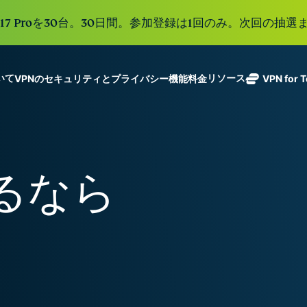
e 17 Proを30台。30日間。参加登録は1回のみ。次回の抽選ま
ついて
リソース
VPNのセキュリティとプライバシー機能
料金
VPN for 
ExpressVPN
業界をリード
Get fast, secure
ExpressMailGuard
する超高速
ノーログポリシー]
Windows
VPNとは
新機能
ing teams. Easy
受信トレイと個人情
VPN。113か
複数のデバイスで利用
MacOS
初心者向けVPN
新機能
age, built to
報を守るプライベー
国のセキュア
オンラインサービスに安全にアクセス
Linux
VPNの使い方
新機能
トメールリレーサー
holiday.
るなら
なサーバーを
すべての機能を見る
VPN暗号化の仕
ビス。
eSIM
備えていま
150以上の
す。
と地域で使
ExpressAI
る無料eSI
1つのサブスクリプシ
機密コンピュ
張中のツール群を利用
ーティングを
ExpressKeys
採用した、プ
ルライフを向上させま
安全なパスワ
ライバシー重
ード管理や多
視のインテリ
すべての製品を見る
要素認証な