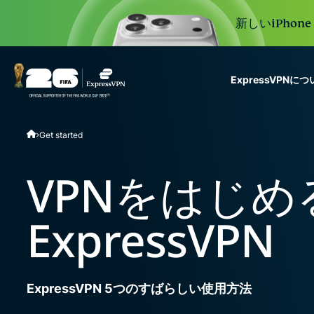
新しいiPhon
ExpressVPNに
ExpressVPN for Teams
Get started
VPN protection for grow
to deploy, simple to man
scale.
VPNをはじめ
ExpressVPN
ExpressVPN 5つのすばらしい使用方法