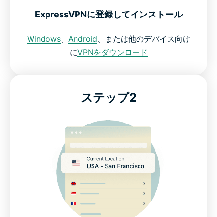
お気に入りのゲームに安全に接続
ExpressVPNに登録してインストール
プレイ中のデータと接続を保護
Windows
、
Android
、または他のデバイス向け
に
VPNをダウンロード
満足度の高いユーザーの声
ステップ2
ゲーミングVPNに関するよくある質問
ゲーミング向けExpressVPN：リスクなしで体験