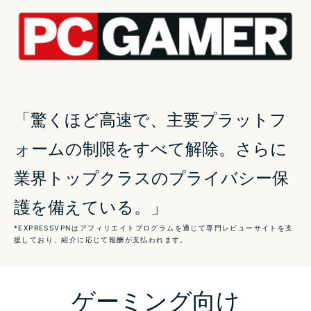
VPNがping値を減らす仕組み
オンラインゲームにVPNが 必要な6つの理由
人気のゲームで使えるのは ExpressVPN
「驚くほど高速で、主要プラットフ
ォームの制限をすべて解除。さらに
あらゆるゲームプラットフォームに対応する
ExpressVPN
業界トップクラスのプライバシー保
護を備えている。」
ゲームにVPNを設定する方法
*EXPRESSVPNはアフィリエイトプログラムを通じて専門レビューサイトを支
援しており、紹介に応じて報酬が支払われます。
クラウドゲームをVPNを使って優勢に
ゲーミング向け
無料VPNをゲームに使えますか？