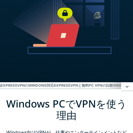
由
EXPRESSVPNのWINDOWS対応
EXPRESSVPNと無料PC VPNの比較
WINDOW
Windows PCでVPNを使う
Windows PCでVPNを使う理由
理由
3ステップでWindowsにExpressVPNをセットアップ
Windows向けVPNが、仕事やエンターテインメントなど