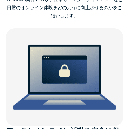
動画ガイド：PCにExpressVPNをインストール
日常のオンライン体験をどのように向上させるのかをご
紹介します。
WindowsでExpressVPNが選ばれる理由
ExpressVPNのWindows対応
ExpressVPNと無料PC VPNの比較
WindowsデバイスにVPNが必要な理由
Windows向けExpressVPNの高度な機能
ExpressVPNに関するユーザーの声
FAQ：Windows PC向けVPN