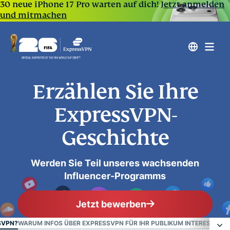
30 neue iPhone 17 Pro warten auf dich!
Jetzt anmelden
und mitmachen
Erzählen Sie Ihre
ExpressVPN-
Geschichte
Werden Sie Teil unseres wachsenden
Influencer-Programms
Jetzt bewerben
SVPN?
WARUM INFOS ÜBER EXPRESSVPN FÜR IHR PUBLIKUM INTERESSANT 