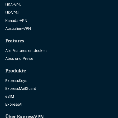
USA-VPN
UK-VPN
Kanada-VPN
Australien-VPN
Features
Alle Features entdecken
Abos und Preise
Produkte
ExpressKeys
ExpressMailGuard
eSIM
ExpressAI
Über ExpressVPN