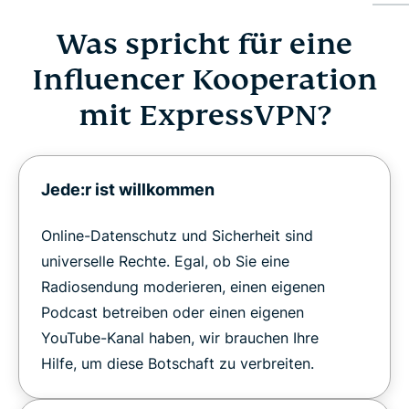
Was spricht für eine
Was spricht für eine Influencer Kooperation mit
ExpressVPN?
Influencer Kooperation
mit ExpressVPN?
Warum Infos über ExpressVPN für Ihr Publikum
interessant sind
Jede:r ist willkommen
Sind Sie bereit, mit ExpressVPN zu kooperieren?
Online-Datenschutz und Sicherheit sind
universelle Rechte. Egal, ob Sie eine
Radiosendung moderieren, einen eigenen
Podcast betreiben oder einen eigenen
YouTube-Kanal haben, wir brauchen Ihre
Hilfe, um diese Botschaft zu verbreiten.