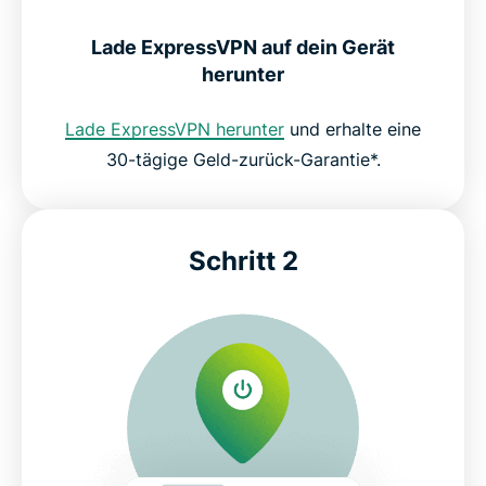
ExpressVPN
Lade ExpressVPN auf dein Gerät
herunter
Was bekommen Sie mit ExpressVPN noch?
Lade ExpressVPN herunter
und erhalte eine
Was Leute über ExpressVPN denken
30-tägige Geld-zurück-Garantie*.
Häufig gestellte Fragen zu VPNs für Kanada
Schritt 2
Wie bekomme ich eine kanadische IP-Adresse?
Internetdatenschutz und Regulierungen in Kanada
Benötigen Sie ein VPN in Kanada?
Populäre Server-Standorte für Anwender aus