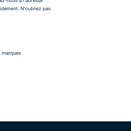
ez-nous à l'adresse
idement. N'oubliez pas
es marques