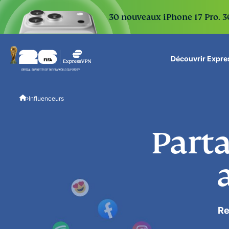
30 nouveaux iPhone 17 Pro. 30
Découvrir Expr
ExpressVPN for Teams
Influenceurs
VPN protection for grow
to deploy, simple to man
scale.
Parta
Re