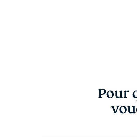
Pour q
voud