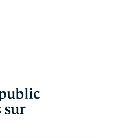
 public
s sur