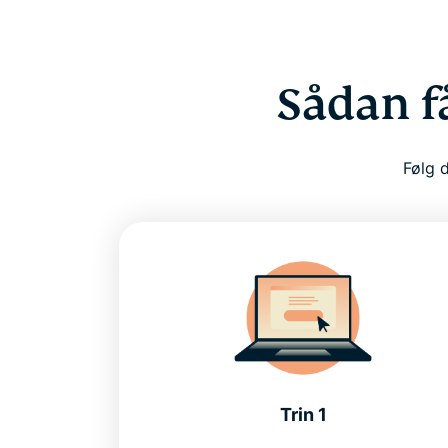
Sådan f
Følg d
Trin 1