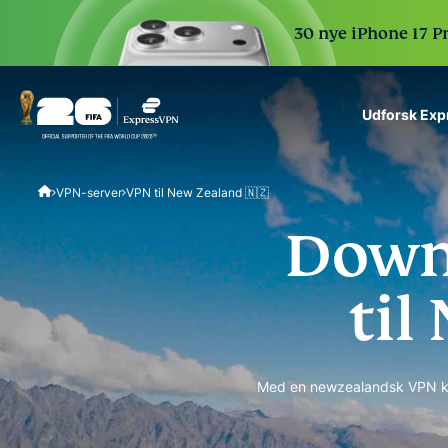
30 nye iPhone 17 P
Udforsk Ex
ExpressVPN for Teams
VPN-server
VPN til New Zealand 🇳🇿
VPN protection for grow
to deploy, simple to man
Down
scale.
til
Med en newzealandsk VPN ka