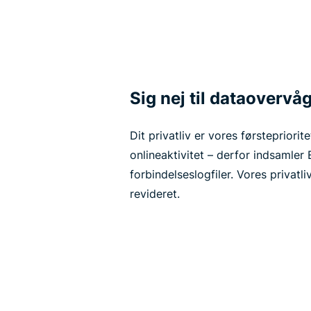
Sig nej til dataovervå
Dit privatliv er vores førstepriorit
onlineaktivitet – derfor indsamler
forbindelseslogfiler. Vores privatl
revideret.