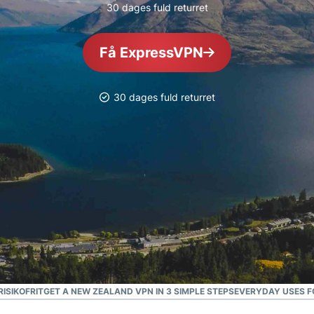
30 dages fuld returret
pakke med
forbrugere, der er
værktøjer til
drevet af fortrolig
id-
databehandling til
Få ExpressVPN
beskyttelse,
databeskyttelsesstyret
overvågning
intelligens.
og
30 dages fuld returret
datafjernelse
RISIKOFRIT
GET A NEW ZEALAND VPN IN 3 SIMPLE STEPS
EVERYDAY USES F