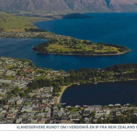
#1 betroet VPN
Bedste New Zealand VPN
 I NEW ZEALAND
SERVERE RUNDT OM I VERDEN
FÅ EN IP FRA NEW ZEALAND 