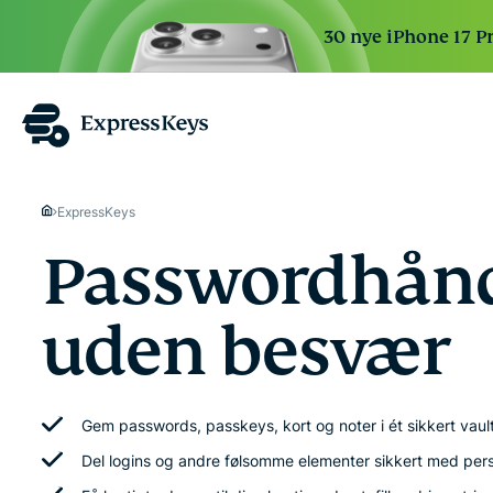
30 nye iPhone 17 P
ExpressKeys
Passwordhånd
uden besvær
Gem passwords, passkeys, kort og noter i ét sikkert vaul
Del logins og andre følsomme elementer sikkert med persone