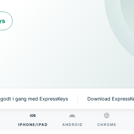
ExpressAI
Den første AI til
forbrugere, der er
ys
drevet af fortrolig
databehandling til
databeskyttelsess
intelligens.
godt i gang med ExpressKeys
Download ExpressKe