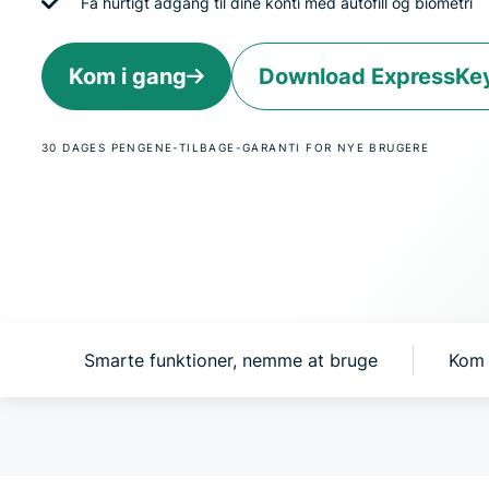
Få hurtigt adgang til dine konti med autofill og biometri
Kom i gang
Download ExpressKe
30 DAGES PENGENE-TILBAGE-GARANTI FOR NYE BRUGERE
s?
Smarte funktioner, nemme at bruge
Kom 