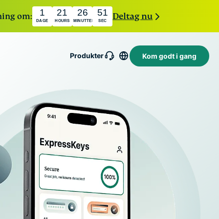
1
21
26
50
kning om:
Deltag nu
DAGE
HOURS
MINUTTER
SEC
Produkter
Kom godt i gang
ExpressMailGuard
rivat e-
ailoverførselstjeneste
Intego
il beskyttelse af din
holiday.com
Prisvindende
ndbakke og identitet.
eSIM
macOS-
antivirus,
Gratis eSIM i
firewall,
over 150
systemværktøjer
destinationer.
og meget mere.
ger
Identity