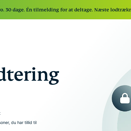
ro. 30 dage. Én tilmelding for at deltage. Næste lodtræ
ExpressVPN
Branchens
ExpressVPN for Teams
Få hurtig og sikker
P
hurtigste VPN
VPN-beskyttelse til voksende teams. Nem at
m
med sikre
implementere, enkel at administrere, udviklet
t
tering
servere i 113
til at kunne skaleres.
i
lande.
ExpressKeys
Gemmer et
ubegrænset antal
adgangskoder,
betalingsoplysnin
t
og meget mere på
sikker vis
r, du har tillid til