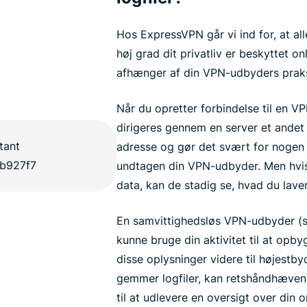
Hos ExpressVPN går vi ind for, at alle 
høj grad dit privatliv er beskyttet o
afhænger af din VPN-udbyders praks
Når du opretter forbindelse til en VP
dirigeres gennem en server et andet s
adresse og gør det svært for nogen a
undtagen din VPN-udbyder. Men hvi
data, kan de stadig se, hvad du laver
En samvittighedsløs VPN-udbyder (s
kunne bruge din aktivitet til at opb
disse oplysninger videre til højest
gemmer logfiler, kan retshåndhæve
til at udlevere en oversigt over din on