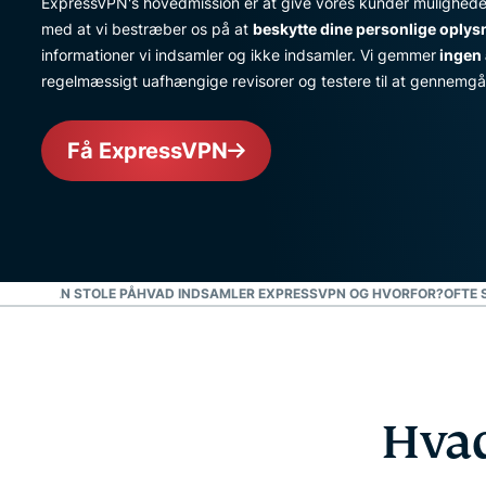
ExpressVPN's hovedmission er at give vores kunder muligheden 
med at vi bestræber os på at
beskytte dine personlige oplys
informationer vi indsamler og ikke indsamler. Vi gemmer
ingen 
regelmæssigt uafhængige revisorer og testere til at gennemgå 
Få ExpressVPN
R, DU KAN STOLE PÅ
HVAD INDSAMLER EXPRESSVPN OG HVORFOR?
OFTE 
Hvad