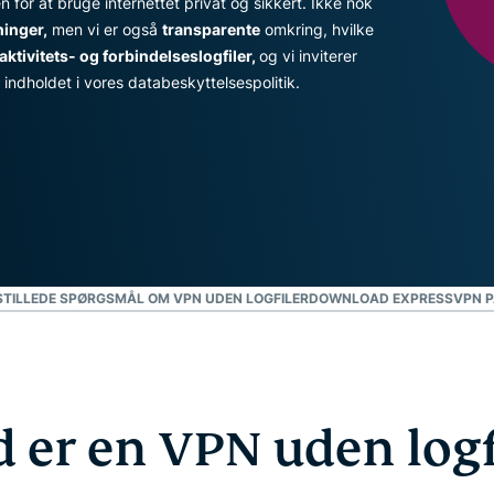
for at bruge internettet privat og sikkert. Ikke nok
pakke med
forbrugere, der er
ninger,
men vi er også
transparente
omkring, hvilke
værktøjer til
drevet af fortrolig
aktivitets- og forbindelseslogfiler,
og vi inviterer
id-
databehandling til
indholdet i vores databeskyttelsespolitik.
beskyttelse,
databeskyttelsesstyret
overvågning
intelligens.
og
datafjernelse
STILLEDE SPØRGSMÅL OM VPN UDEN LOGFILER
DOWNLOAD EXPRESSVPN PÅ
 er en VPN uden logf