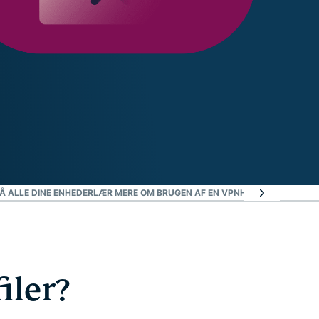
 ALLE DINE ENHEDER
LÆR MERE OM BRUGEN AF EN VPN
HAR DU BRUG FOR
iler?