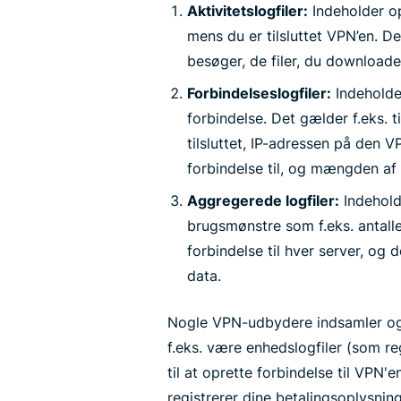
Aktivitetslogfiler:
Indeholder op
mens du er tilsluttet VPN’en. D
besøger, de filer, du downloade
Forbindelseslogfiler:
Indeholde
forbindelse. Det gælder f.eks. 
tilsluttet, IP-adressen på den V
forbindelse til, og mængden af 
Aggregerede logfiler:
Indehold
brugsmønstre som f.eks. antalle
forbindelse til hver server, o
data.
Nogle VPN-udbydere indsamler ogs
f.eks. være enhedslogfiler (som r
til at oprette forbindelse til VPN'
registrerer dine betalingsoplysning