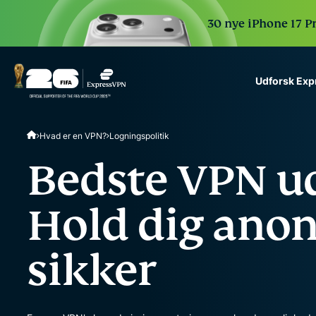
30 nye iPhone 17 P
Udforsk Ex
ExpressVPN for Teams
Hvad er en VPN?
Logningspolitik
VPN protection for grow
to deploy, simple to man
Bedste VPN ud
scale.
Hold dig ano
sikker