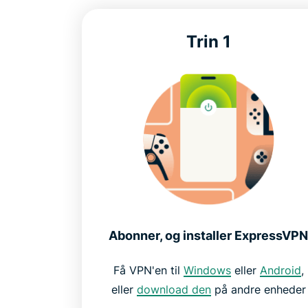
Trin 1
Abonner, og installer ExpressVP
Få VPN'en til
Windows
eller
Android
,
eller
download den
på andre enheder