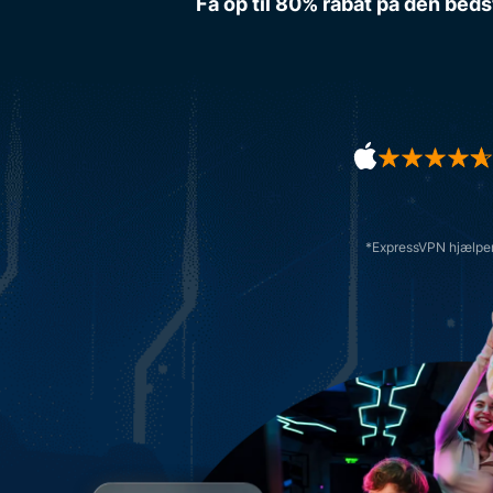
Få op til 80% rabat på den beds
*ExpressVPN hjælper 