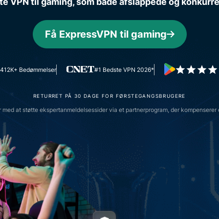
te VPN til gaming, som både afslappede og konkurrence
pakke med
forbrugere, der er
værktøjer til
drevet af fortrolig
id-
databehandling til
Få ExpressVPN til gaming
beskyttelse,
databeskyttelsesstyret
overvågning
intelligens.
og
412K+ Bedømmelser
#1 Bedste VPN 2026*
datafjernelse
RETURRET PÅ 30 DAGE FOR FØRSTEGANGSBRUGERE
med at støtte ekspertanmeldelsessider via et partnerprogram, der kompenserer 