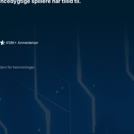
dygtige spillere har tillid til.
458K+ Anmeldelser
dem for henvisninger.