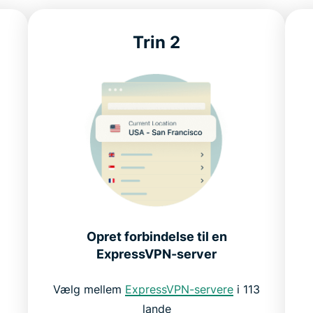
Trin 2
Opret forbindelse til en
N
ExpressVPN-server
Vælg mellem
ExpressVPN-servere
i 113
lande