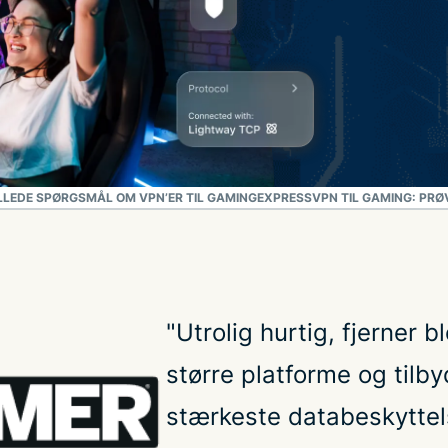
ILLEDE SPØRGSMÅL OM VPN’ER TIL GAMING
EXPRESSVPN TIL GAMING: PRØV
"Utrolig hurtig, fjerner b
større platforme og tilb
stærkeste databeskyttels