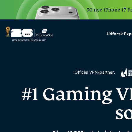
30 nye iPhone 17 P
Udforsk Ex
ExpressVPN for Teams
VPN protection for grow
to deploy, simple to man
scale.
Officiel VPN-partner:
#1 Gaming VPN
s