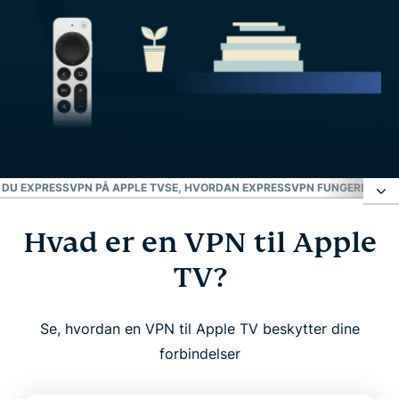
 DU EXPRESSVPN PÅ APPLE TV
SE, HVORDAN EXPRESSVPN FUNGERER PÅ 
Hvad er en VPN til Apple
Hvad er en VPN til Apple TV?
TV?
Hvorfor bruge en VPN med Apple TV?
Se, hvordan en VPN til Apple TV beskytter dine
ExpressVPN til Apple TV: Nøglefunktioner
forbindelser