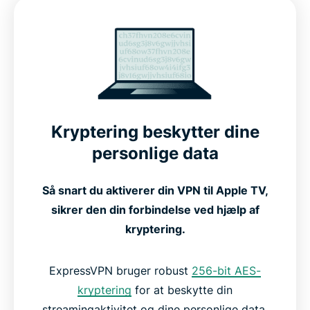
Avancerede funktioner for optimal ydeevne
Sådan konfigurerer du ExpressVPN på Apple TV
Se, hvordan ExpressVPN fungerer på Apple TV
Kompatibel med alle Apple TV-generationer
Kryptering beskytter dine
personlige data
Gratis vs. betalte VPN'er til Apple TV
Så snart du aktiverer din VPN til Apple TV,
sikrer den din forbindelse ved hjælp af
Det siger folk om ExpressVPN
kryptering.
Ofte stillede spørgsmål: Om VPN'er til Apple TV
ExpressVPN bruger robust
256-bit AES-
kryptering
for at beskytte din
streamingaktivitet og dine personlige data.