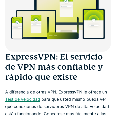
Haga streaming más rápido con ExpressVPN
Una VPN que no le quitará velocidad
Protocolos VPN rápidos
4 razones más para probar ExpressVPN
ExpressVPN: El servicio
de VPN más confiable y
Configure una VPN rápida en 3 pasos
rápido que existe
Despídase del "buffering"
A diferencia de otras VPN, ExpressVPN le ofrece un
Protección desde el momento en que se conecte
Test de velocidad
para que usted mismo pueda ver
qué conexiones de servidores VPN de alta velocidad
Pruebe la VPN más rápida sin riesgo alguno
están funcionando. Conéctese más fácilmente a las