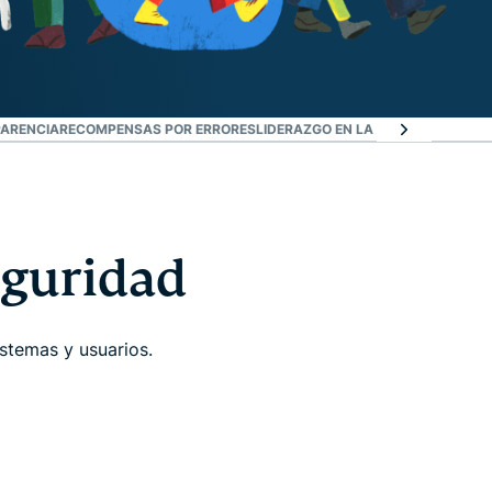
PARENCIA
RECOMPENSAS POR ERRORES
LIDERAZGO EN LA INDUSTRIA
INICI
eguridad
stemas y usuarios.