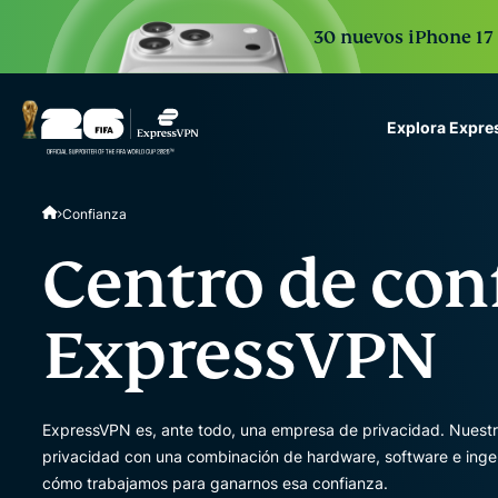
30 nuevos iPhone 17 
Explora Expr
ExpressVPN for Teams
Confianza
VPN protection for grow
to deploy, simple to man
Centro de con
scale.
ExpressVPN
ExpressVPN es, ante todo, una empresa de privacidad. Nuestro
privacidad con una combinación de hardware, software e ingen
cómo trabajamos para ganarnos esa confianza.