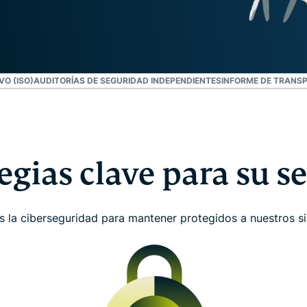
autenticación
confidencial
multifactorial,
para una
etc.
inteligencia
centrada en
la privacidad.
Identity
O (ISO)
AUDITORÍAS DE SEGURIDAD INDEPENDIENTES
INFORME DE TRANS
Defender
Potente
conjunto de
herramientas
de
tegias clave para su s
protección
de identidad,
supervisión y
la ciberseguridad para mantener protegidos a nuestros si
eliminación
de datos.