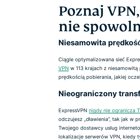
Poznaj VPN,
nie spowoln
Niesamowita prędkoś
Ciągle optymalizowana sieć Expr
VPN
w 113 krajach z niesamowitą p
prędkością pobierania, jakiej ocze
Nieograniczony trans
ExpressVPN
nigdy nie ogranicza 
odczujesz „dławienia”, tak jak w 
Twojego dostawcy usług internet
lokalizacje serwerów VPN, kiedy t