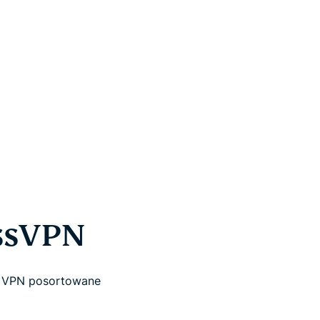
essVPN
ów VPN posortowane