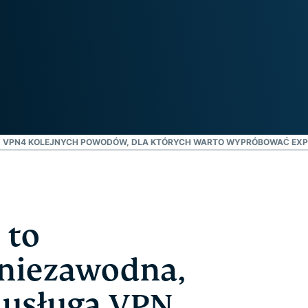
oparta na
hasłami,
poufnym
uwierzytelnianie
przetwarzaniu
wieloskładnikowe
danych,
i nie tylko.
zapewniająca
inteligencję
opartą na
prywatności.
Identity
 VPN
4 KOLEJNYCH POWODÓW, DLA KTÓRYCH WARTO WYPRÓBOWAĆ EX
Defender
Potężny
zestaw
narzędzi do
ochrony
tożsamości,
 to
monitorowania
i usuwania
 niezawodna,
danych
 usługa VPN