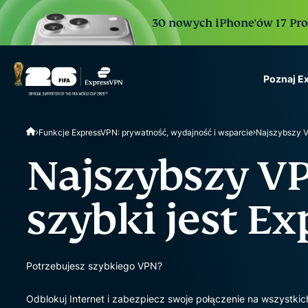
30 nowych iPhone'ów 17 Pro. 
Poznaj E
ExpressVPN for Teams
Funkcje ExpressVPN: prywatność, wydajność i wsparcie
Najszybszy 
VPN protection for grow
to deploy, simple to man
Najszybszy VP
scale.
szybki jest E
Potrzebujesz szybkiego VPN?
Odblokuj Internet i zabezpiecz swoje połączenie na wszystkic