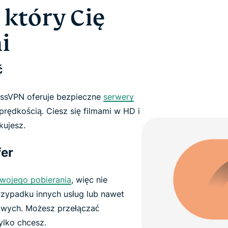
 który Cię
i
ć
essVPN oferuje bezpieczne
serwery
rędkością. Ciesz się filmami w HD i
kujesz.
fer
Twojego pobierania
, więc nie
przypadku innych usług lub nawet
owych. Możesz przełączać
ylko chcesz.