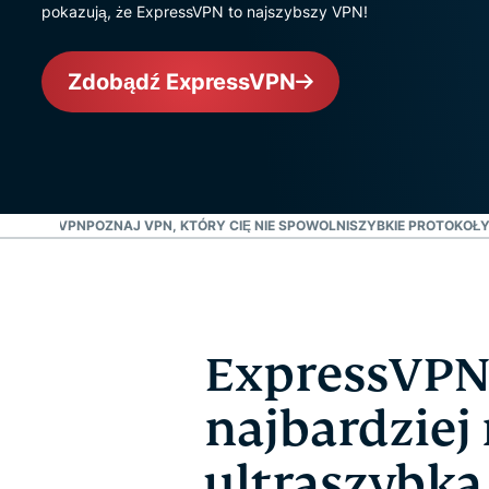
pokazują, że ExpressVPN to najszybszy VPN!
Zdobądź ExpressVPN
 EXPRESSVPN
POZNAJ VPN, KTÓRY CIĘ NIE SPOWOLNI
SZYBKIE PROTOKOŁY
ExpressVPN
najbardziej
ultraszybka