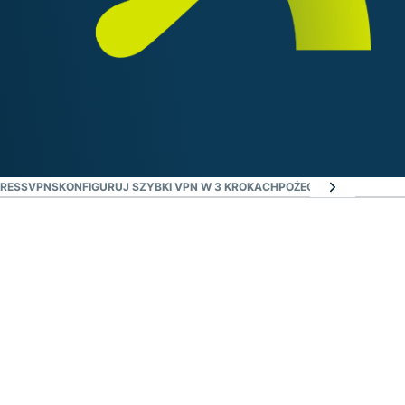
PRESSVPN
SKONFIGURUJ SZYBKI VPN W 3 KROKACH
POŻEGNAJ SIĘ Z BUFO