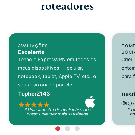
roteadores
AVALIAÇÕES
COME
Excelente
SOCI
Tenho o ExpressVPN em todos os
Criei
meus dispositivos — celular,
ontem
notebook, tablet, Apple TV, etc., e
para 
sou apaixonado por ele.
TopherZ143
Dusti
@D_G
* Uma amostra de avaliações dos
* U
nossos clientes mais satisfeitos
no