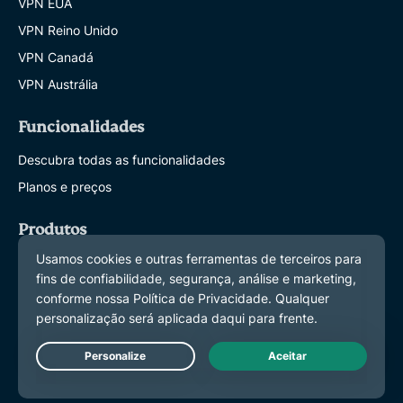
VPN EUA
VPN Reino Unido
VPN Canadá
VPN Austrália
Funcionalidades
Descubra todas as funcionalidades
Planos e preços
Produtos
ExpressKeys
ExpressMailGuard
eSIM
ExpressAI
Live Chat
Sobre a ExpressVPN