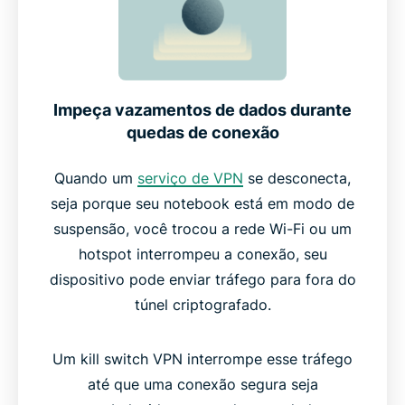
Situações reais nas quais o Internet Kill Switch
pode ajudar você
Impeça vazamentos de dados durante
O melhor kill switch VPN x outras VPNs
quedas de conexão
Quando um
serviço de VPN
se desconecta,
A tecnologia confiável por trás do Internet Kill
seja porque seu notebook está em modo de
Switch
suspensão, você trocou a rede Wi-Fi ou um
hotspot interrompeu a conexão, seu
O que as pessoas estão dizendo sobre a
dispositivo pode enviar tráfego para fora do
ExpressVPN
túnel criptografado.
Perguntas frequentes: sobre kill switch VPN
Um kill switch VPN interrompe esse tráfego
até que uma conexão segura seja
Experimente a ExpressVPN sem riscos com o