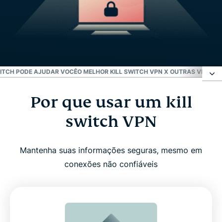
SWITCH PODE AJUDAR VOCÊ
O MELHOR KILL SWITCH VPN X OUTRAS VPNS
A 
Por que usar um kill
Por que usar um kill switch VPN
switch VPN
O que o Internet Kill Switch faz para manter você
protegido online
Mantenha suas informações seguras, mesmo em
conexões não confiáveis
Como habilitar o Internet Kill Switch na
ExpressVPN
Dispositivos compatíveis