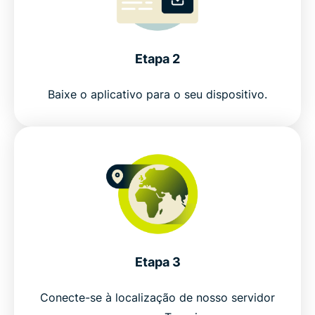
Obtenha, sem compromisso, uma VPN para a
Turquia
Etapa 2
Get a Turkey VPN in 3 easy steps
Baixe o aplicativo para o seu dispositivo.
Everyday uses for a Turkey VPN
ExpressVPN vs. free VPNs in Turkey
Why choose ExpressVPN for Turkey
Popular VPN locations for Turkish users
Etapa 3
Why millions trust ExpressVPN
Conecte-se à localização de nosso servidor