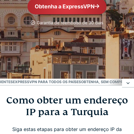
Obtenha a ExpressVPN
Garantia de reembolso de 30 dias
A VPN mais confiável
Melhor VPN para a
Turquia
UENTES
EXPRESSVPN PARA TODOS OS PAÍSES
OBTENHA, SEM COMPROMISS
Como obter um endereço
Como obter um endereço IP para a Turquia
IP para a Turquia
Por que usar uma VPN na Turquia?
Siga estas etapas para obter um endereço IP da