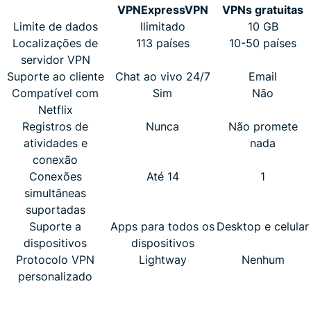
VPN
ExpressVPN
VPNs gratuitas
Limite de dados
Ilimitado
10 GB
Localizações de
113 países
10-50 países
servidor VPN
Suporte ao cliente
Chat ao vivo 24/7
Email
Compatível com
Sim
Não
Netflix
Registros de
Nunca
Não promete
atividades e
nada
conexão
Conexões
Até 14
1
simultâneas
suportadas
Suporte a
Apps para todos os
Desktop e celular
dispositivos
dispositivos
Protocolo VPN
Lightway
Nenhum
personalizado