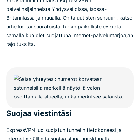
Yhdistä mihin tahansa ExpressVPN:n
palvelinsijainneista Yhdysvalloissa, Isossa-
Britanniassa ja muualla. Ohita uutisten sensuuri, katso
urheilua tai suoratoista Turkin paikallistelevisiota
samalla kun olet suojattuna internet-palveluntarjoajan
rajoituksilta.
Suojaa viestintäsi
ExpressVPN luo suojatun tunnelin tietokoneesi ja
internetin välille ja suojaa sinua nuuskinnalta