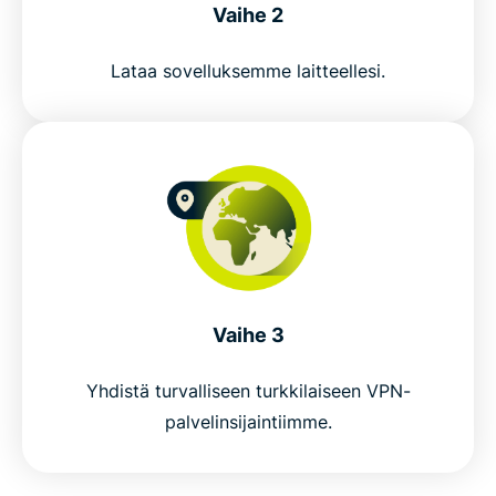
Everyday uses for a Turkey VPN
Vaihe 2
ExpressVPN vs. free VPNs in Turkey
Lataa sovelluksemme laitteellesi.
Why choose ExpressVPN for Turkey
Popular VPN locations for Turkish users
Why millions trust ExpressVPN
Vaihe 3
FAQ
Yhdistä turvalliseen turkkilaiseen VPN-
ExpressVPN for all countries
palvelinsijaintiimme.
Get ExpressVPN for Turkey risk-free