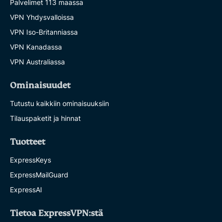
Palvelimet 113 maassa
VPN Yhdysvalloissa
VPN Iso-Britanniassa
VPN Kanadassa
VPN Australiassa
Ominaisuudet
Tutustu kaikkiin ominaisuuksiin
Tilauspaketit ja hinnat
Tuotteet
ExpressKeys
ExpressMailGuard
ExpressAI
Tietoa ExpressVPN:stä