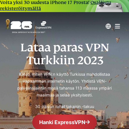
Voita yksi 30 uudesta iPhone 17 Prosta!
Osallistu
rekisteröitymällä
Lataa paras VPN
Turkkiin 2023
Katso, miten VPN:n käyttö Turkissa mahdollistaa
vapaamman internetin käytön. Yhdistä VPN-
palvelinsijaintiin missä tahansa 113 maassa ympäri
maailmaa ja selaa yksityisesti.
30 päivän rahat takaisin -takuu
Hanki ExpressVPN