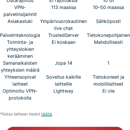
Datarajoitus
Ei rajoituksia
10 Gt
VPN-
113 maassa
10–50 maassa
palvelinsijainnit
Asiakastuki
Ympärivuorokautinen
Sähköposti
live chat
Palvelinteknologia
TrustedServer
Tietokonepohjainen
Toiminta- ja
Ei koskaan
Mahdollisesti
yhteyslokien
kerääminen
Samanaikaisten
Jopa 14
1
yhteyksien määrä
Yhteensopivat
Sovellus kaikille
Tietokoneet ja
laitteet
laitteille
mobiililaitteet
Optimoitu VPN-
Lightway
Ei ole
protokolla
*Katso laitteen tiedot
täältä
.