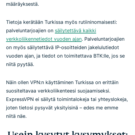
määräyksestä.
Tietoja kerätään Turkissa myös rutiininomaisesti:
palveluntarjoajien on
säilytettävä kaikki
verkkoliikennetiedot vuoden ajan
. Palveluntarjoajien
on myös säilytettävä IP-osoitteiden jakelulutiedot
vuoden ajan, ja tiedot on toimitettava BTK:lle, jos se
niitä pyytää.
Näin ollen VPN:n käyttäminen Turkissa on erittäin
suositeltavaa verkkoliikenteesi suojaamiseksi.
ExpressVPN ei säilytä toimintalokeja tai yhteyslokeja,
joten tietosi pysyvät yksityisinä – edes me emme
niitä näe.
Usein kysytyt kysymykset: