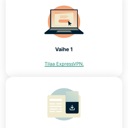
Voinko käyttää ilmaista VPN:ää turkkilaisen IP:n
hankkimiseen?
Internetin rajoitukset Turkissa: BTK
Vaihe 1
Usein kysytyt kysymykset: Turkin VPN:n käyttö
Tilaa ExpressVPN.
ExpressVPN kaikissa maissa
Hanki riskitön VPN Turkissa
Get a Turkey VPN in 3 easy steps