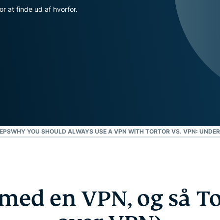
pakke med
or at finde ud af hvorfor.
forbrugere, der er
værktøjer til
drevet af fortrolig
id-
databehandling til
beskyttelse,
databeskyttelsesstyret
overvågning
intelligens.
og
datafjernelse
TEPS
WHY YOU SHOULD ALWAYS USE A VPN WITH TOR
TOR VS. VPN: UNDE
med en VPN, og så T