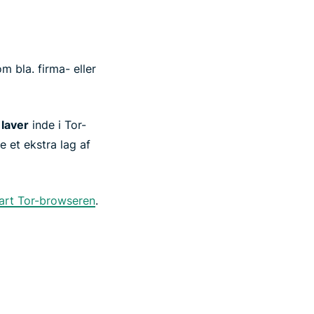
om bla. firma- eller
 laver
inde i Tor-
ve et ekstra lag af
art Tor-browseren
.