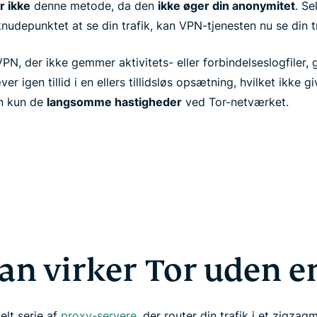
r ikke
denne metode, da den
ikke øger din anonymitet
. S
knudepunktet at se din trafik, kan VPN-tjenesten nu se din tr
VPN, der ikke gemmer aktivitets- eller forbindelseslogfiler,
r igen tillid i en ellers tillidsløs opsætning, hvilket ikke gi
n kun de
langsomme hastigheder
ved Tor-netværket.
an virker Tor uden e
elt serie af
proxy-servere
, der router din trafik i et zigza