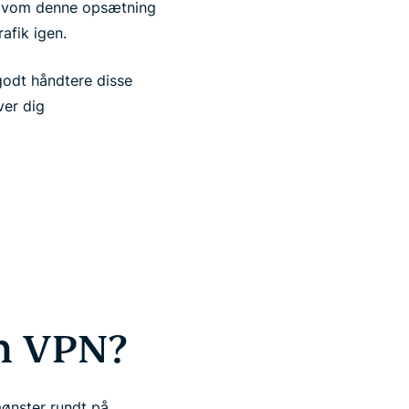
elvom denne opsætning
afik igen.
 godt håndtere disse
ver dig
n VPN?
gmønster rundt på