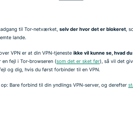
 adgang til Tor-netværket,
selv der hvor det er blokeret
, s
stemte lande.
 over VPN er at din VPN-tjeneste
ikke vil kunne se, hvad du
 en fejl i Tor-browseren (
som det er sket før
), så vil det gi
jl og dig, hvis du først forbinder til en VPN.
op: Bare forbind til din yndlings VPN-server, og derefter
st