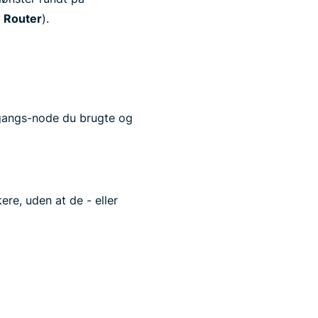
 Router
).
ndgangs-node du brugte og
ere, uden at de - eller