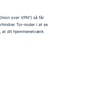
“Onion over VPN") så får
rhindrer Tor-noder i at se
r, at dit hjemmenetværk