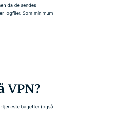
, men da de sendes
er logfiler. Som minimum
så VPN?
N-tjeneste bagefter (også