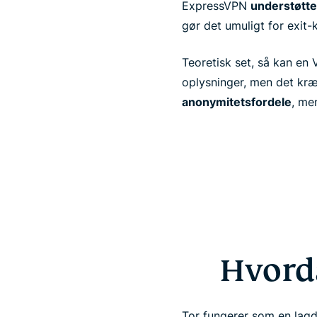
ExpressVPN
understøtte
gør det umuligt for exit-
Teoretisk set, så kan en 
oplysninger, men det kræve
anonymitetsfordele
, me
Hvord
Tor fungerer som en lagd