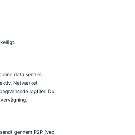
elligt.
is dine data sendes
ektiv. Netværket
begrænsede logfiler. Du
overvågning.
ta sendt gennem P2P (ved