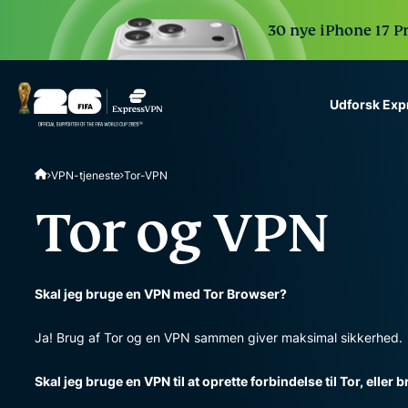
30 nye iPhone 17 P
Udforsk Ex
ExpressVPN for Teams
VPN-tjeneste
Tor-VPN
VPN protection for grow
to deploy, simple to man
Tor og VPN
scale.
Skal jeg bruge en VPN med Tor Browser?
Ja! Brug af Tor og en VPN sammen giver maksimal sikkerhed.
Skal jeg bruge en VPN til at oprette forbindelse til Tor, eller 