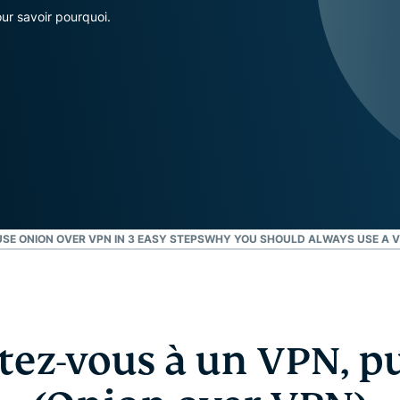
l’informatique
mots de passe,
ur savoir pourquoi.
confidentielle
authentification
pour exploiter
à plusieurs
la puissance
facteurs, et
de calcul au
bien plus.
service du
respect de la
vie privée.
Identity
Defender
Suite
performante
SE ONION OVER VPN IN 3 EASY STEPS
WHY YOU SHOULD ALWAYS USE A V
d’outils de
protection de
l’identité, de
surveillance
et de
ez-vous à un VPN, pu
suppression
des données.