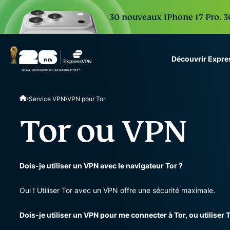
30 nouveaux iPhone 17 Pro. 30
Découvrir Expr
ExpressVPN for Teams
Service VPN
VPN pour Tor
VPN protection for grow
to deploy, simple to man
Tor ou VPN
scale.
Dois-je utiliser un VPN avec le navigateur Tor ?
Oui ! Utiliser Tor avec un VPN offre une sécurité maximale.
Dois-je utiliser un VPN pour me connecter à Tor, ou utiliser