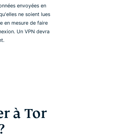
 données envoyées en
u'elles ne soient lues
re en mesure de faire
nexion. Un VPN devra
t.
r à Tor
?