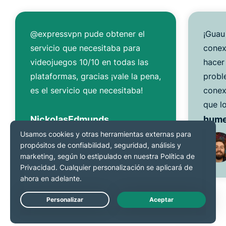
@expressvpn pude obtener el
¡Guau
servicio que necesitaba para
conex
videojuegos 10/10 en todas las
hacer
plataformas, gracias ¡vale la pena,
probl
es el servicio que necesitaba!
conex
que l
NickolasEdmunds
hum
Live Chat