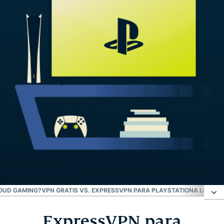
LOUD GAMING?
VPN GRATIS VS. EXPRESSVPN PARA PLAYSTATION
A LOS CL
ExpressVPN para
ExpressVPN para PlayStation