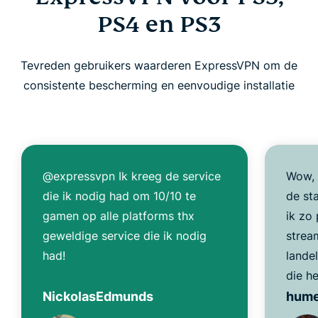
PS4 en PS3
Tevreden gebruikers waarderen ExpressVPN om de
consistente bescherming en eenvoudige installatie
@expressvpn Ik kreeg de service
Wow, 
die ik nodig had om 10/10 te
de st
gamen op alle platforms thx
ik zo
geweldige service die ik nodig
strea
had!
lande
die h
NickolasEdmunds
hum