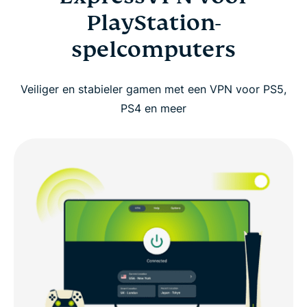
PlayStation-
Een VPN instellen op PS5 of PS4
spelcomputers
Waarom een VPN gebruiken op je PlayStation?
Veiliger en stabieler gamen met een VPN voor PS5,
PS4 en meer
Kun je een VPN gebruiken voor PlayStation Plus of
cloudgamen?
Gratis VPN’s vs. ExpressVPN voor PlayStation-
spelcomputers
Klanten waarderen ExpressVPN voor PS5, PS4 en
PS3
Veelgestelde vragen over PlayStation en VPN’s