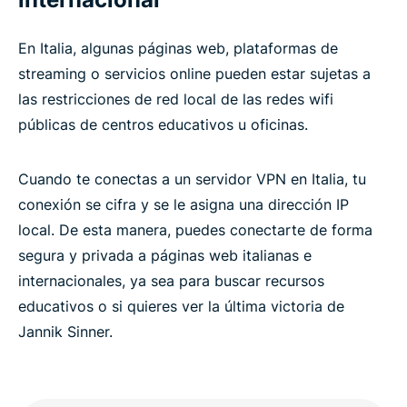
Por qué es mejor usar ExpressVPN que una VPN
En Italia, algunas páginas web, plataformas de
gratis para Italia
streaming o servicios online pueden estar sujetas a
las restricciones de red local de las redes wifi
Opiniones de los usuarios sobre ExpressVPN
públicas de centros educativos u oficinas.
Preguntas frecuentes sobre usar VPN para Italia
Cuando te conectas a un servidor VPN en Italia, tu
conexión se cifra y se le asigna una dirección IP
ExpressVPN para todos los países
local. De esta manera, puedes conectarte de forma
segura y privada a páginas web italianas e
internacionales, ya sea para buscar recursos
educativos o si quieres ver la última victoria de
Jannik Sinner.