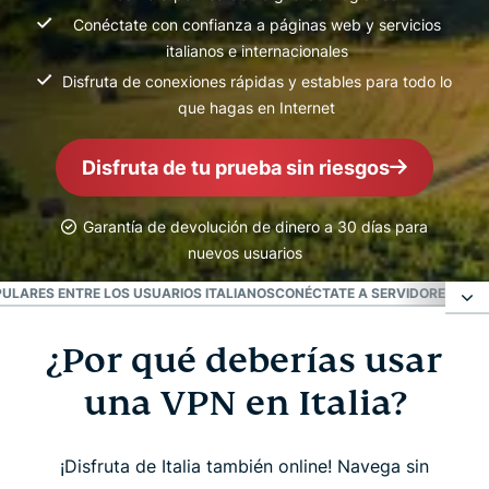
Conéctate con confianza a páginas web y servicios
italianos e internacionales
Disfruta de conexiones rápidas y estables para todo lo
que hagas en Internet
Disfruta de tu prueba sin riesgos
Garantía de devolución de dinero a 30 días para
nuevos usuarios
ULARES ENTRE LOS USUARIOS ITALIANOS
CONÉCTATE A SERVIDORES VPN 
¿Por qué deberías usar
¿Por qué deberías usar una VPN en Italia?
una VPN en Italia?
Cómo empezar a usar ExpressVPN en Italia
¡Disfruta de Italia también online! Navega sin
Vídeo: Cómo configurar ExpressVPN para Italia