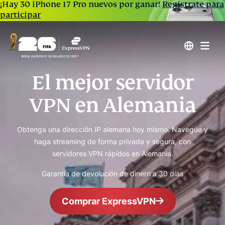
¡Hay 30 iPhone 17 Pro nuevos por ganar!
Regístrate para
participar
El mejor servidor
VPN en Alemania
Obtenga una dirección IP alemana hoy mismo. Navegue y
haga streaming de forma privada y segura, con
servidores VPN rápidos en Alemania.
Garantía de devolución de dinero a 30 días
Comprar ExpressVPN