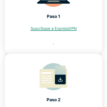
Compruebe por qué ExpressVPN es la mejor VPN
para Alemania
Paso 1
Suscríbase a ExpressVPN
Descargue la mejor VPN para Alemania
.
Leyes de conservación de datos en Alemania
Preguntas frecuentes: VPN para Alemania
Selección de los mejores servidores VPN
Obtenga una dirección IP de Alemania sin
compromiso
Paso 2