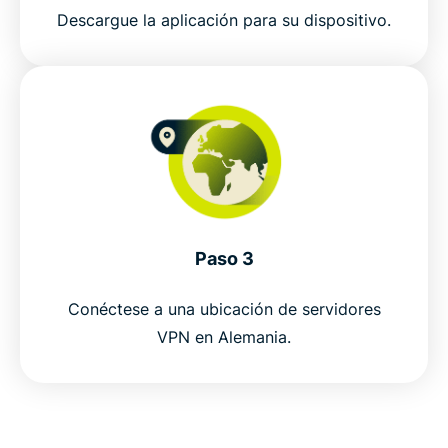
How to get a Germany VPN in 3 steps
Descargue la aplicación para su dispositivo.
Why use a VPN in Germany?
ExpressVPN vs. free VPNs for Germany
Why choose ExpressVPN for Germany?
Connect to ExpressVPN servers in Germany
Paso 3
Conéctese a una ubicación de servidores
Popular VPN server locations for Germany users
VPN en Alemania.
Is it legal to use a VPN in Germany?
Why millions choose ExpressVPN