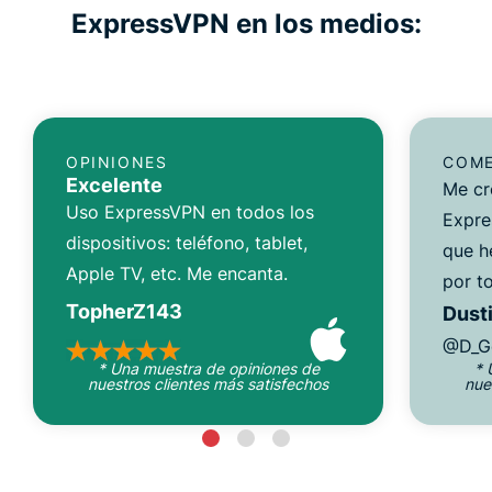
ExpressVPN en los medios:
OPINIONES
COME
Excelente
Me cr
Uso ExpressVPN en todos los
Expre
dispositivos: teléfono, tablet,
que h
Apple TV, etc. Me encanta.
por to
TopherZ143
Dusti
@D_G
* Una muestra de opiniones de
* 
nuestros clientes más satisfechos
nue