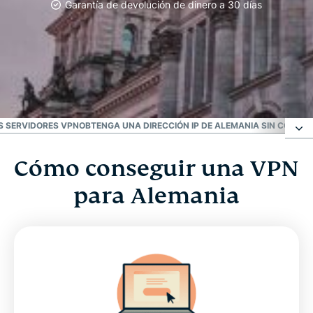
Garantía de devolución de dinero a 30 días
LA VPN #1
La mejor VPN alemana
S SERVIDORES VPN
OBTENGA UNA DIRECCIÓN IP DE ALEMANIA SIN COMPR
Cómo conseguir una VPN
Cómo conseguir una VPN para Alemania
para Alemania
Elija una ubicación de servidores en Alemania
¿Por qué utilizar un servidor VPN para Alemania?
Qué dicen los suscriptores de ExpressVPN