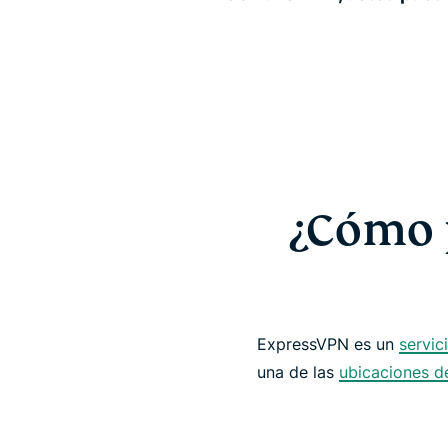
¿Cómo 
ExpressVPN es un
servic
una de las
ubicaciones d