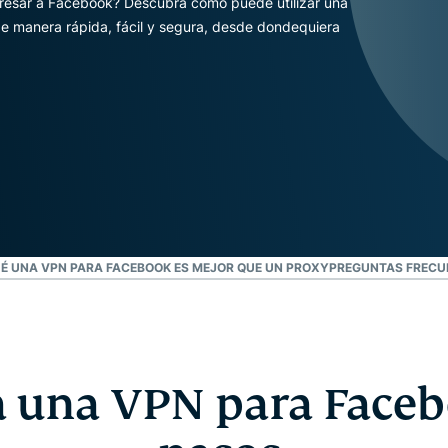
gresar a Facebook? Descubra cómo puede utilizar una
autenticación
confidencial
e manera rápida, fácil y segura, desde dondequiera
multifactorial,
para una
etc.
inteligencia
centrada en
la privacidad.
Identity
Defender
Potente
conjunto de
herramientas
de
protección
É UNA VPN PARA FACEBOOK ES MEJOR QUE UN PROXY
PREGUNTAS FRECU
de identidad,
supervisión y
eliminación
de datos.
 una VPN para Faceb