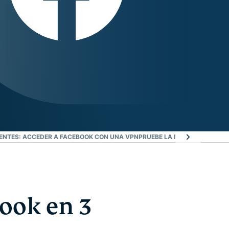
ENTES: ACCEDER A FACEBOOK CON UNA VPN
PRUEBE LA MEJOR VPN PARA 
ook en 3