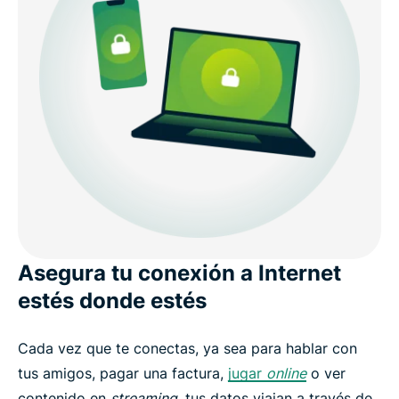
VPN gratis vs. VPN de pago: la diferencia es
importante
Utiliza ExpressVPN en todos tus dispositivos
Consigue una VPN en solo 3 pasos con
ExpressVPN
Opiniones de los usuarios sobre ExpressVPN
Asegura tu conexión a Internet
Preguntas frecuentes sobre las redes privadas
estés donde estés
virtuales
Cada vez que te conectas, ya sea para hablar con
Protégete con ExpressVPN hoy mismo
tus amigos, pagar una factura,
jugar
online
o ver
contenido en
streaming
, tus datos viajan a través de