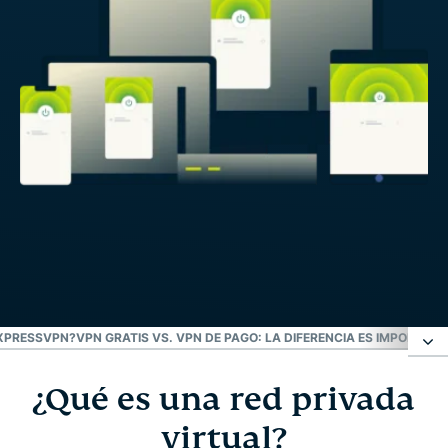
EXPRESSVPN?
VPN GRATIS VS. VPN DE PAGO: LA DIFERENCIA ES IMPORTANT
¿Qué es una red privada
¿Qué es una red privada virtual?
virtual?