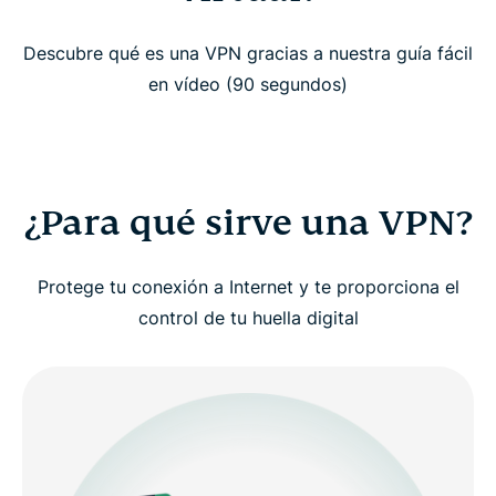
¿Para qué sirve una VPN?
Descubre qué es una VPN gracias a nuestra guía fácil
¿Quién debería usar una VPN?
en vídeo (90 segundos)
Mira por qué deberías usar una VPN
¿Cómo funciona una VPN?
¿Para qué sirve una VPN?
Tipos de VPN
Protege tu conexión a Internet y te proporciona el
control de tu huella digital
Conceptos de VPN avanzados (para usuarios
expertos)
¿Por qué deberías elegir ExpressVPN?