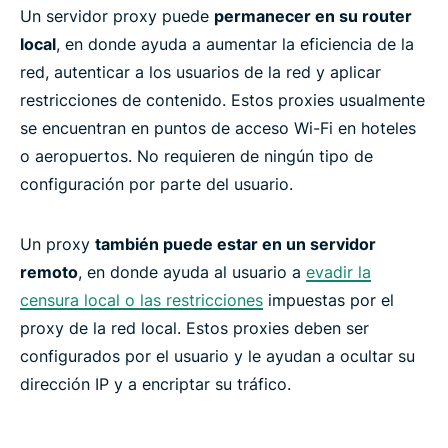
Un servidor proxy puede
permanecer en su router
local
, en donde ayuda a aumentar la eficiencia de la
¿Por qué hay servidores proxy gratuitos?
red, autenticar a los usuarios de la red y aplicar
restricciones de contenido. Estos proxies usualmente
Preguntas frecuentes: VPN vs. proxy
se encuentran en puntos de acceso Wi-Fi en hoteles
o aeropuertos. No requieren de ningún tipo de
Una VPN libre de riesgos es mejor que un proxy
configuración por parte del usuario.
gratuito
Un proxy
también puede estar en un servidor
Conozca más acerca del uso de una VPN
remoto
, en donde ayuda al usuario a
evadir la
censura local o las restricciones
impuestas por el
proxy de la red local. Estos proxies deben ser
configurados por el usuario y le ayudan a ocultar su
dirección IP y a encriptar su tráfico.