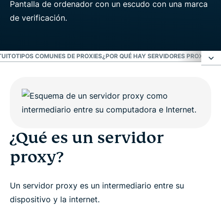
TUITO
TIPOS COMUNES DE PROXIES
¿POR QUÉ HAY SERVIDORES PROXY GR
¿Qué es un servidor proxy?
¿Qué es una VPN?
¿Qué es un servidor
Video: ¿cuál es la diferencia principal entre un
proxy?
proxy y una VPN?
Un servidor proxy es un intermediario entre su
Ventajas de una VPN vs. un proxy gratuito
dispositivo y la internet.
Tipos comunes de proxies