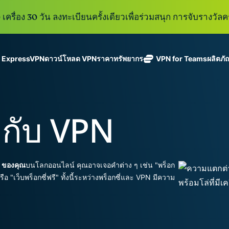
เครื่อง 30 วัน ลงทะเบียนครั้งเดียวเพื่อร่วมสนุก การจับรางวัลคร
ู ExpressVPN
ดาวน์โหลด VPN
ราคา
ทรัพยากร
VPN for Teams
ผลิตภั
ExpressVPN
ExpressMailGuard
VPN ที่เร็วที่สุด
Get fast, secure
ในสาขา
บริการ email relay
นโยบายการไม่บันทึกข้อมูล
Windows
VPN คืออะไร?
ใหม่
ing teams. Easy
อุตสาหกรรม
แบบส่วนตัวสำหรับ
ใช้ได้บนหลายอุปกรณ์
MacOS
VPN สำหรับผู้ใช้ง
ใหม่
age, built to
่ กับ VPN
พร้อมเซิร์ฟเวอร์
ปกป้องกล่องข้อความ
เข้าถึงบริการออนไลน์อย่างปลอดภัย
Linux
วิธีใช้งาน VPN
ใหม่
holiday.
ที่ปลอดภัยใน
ขาเข้าและตัวตนของ
สำรวจดูคุณสมบัติทั้งหมด
อธิบายการเข้าร
เ
eSIM
ประเทศ 113
คุณ
eSIM ฟรีใ
ประเทศ
กว่า 150
ExpressAI
IP ของคุณ
บนโลกออนไลน์ คุณอาจเจอคำต่าง ๆ เช่น "พร็อก
ประเทศ
การสมัครสมาชิกหนึ่งบัญ
AI สำหรับผู้
หรือ "เว็บพร็อกซี่ฟรี" ทั้งนี้ระหว่างพร็อกซี่และ VPN มีความ
ExpressKeys
และความปลอดภัยที่มีการเ
บริโภคราย
การจัดการรหัส
แรกที่ขับ
อย่างราบรื่นเพื่อยกระดับ
ผ่านที่มีความ
เคลื่อนโดย
ปลอดภัย การ
confidential
ดูผลิตภัณฑ์ทั้งหมด