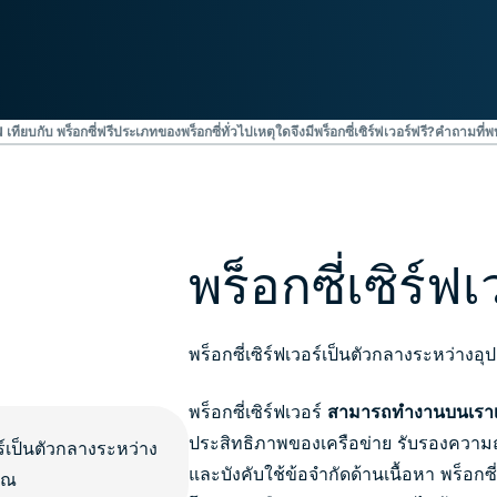
ยืนยันตัวตน
computing
หลายชั้น และ
สำหรับความ
อื่น ๆ
อัจฉริยะที่เน้น
ความเป็นส่วน
ตัว
Identity
เทียบกับ พร็อกซี่ฟรี
ประเภทของพร็อกซี่ทั่วไป
เหตุใดจึงมีพร็อกซี่เซิร์ฟเวอร์ฟรี?
คำถามที่พบ
Defender
ชุดเครื่องมือ
ป้องกันและเฝ้า
ระวัง ID ที่ทรง
พลัง พร้อม
พร็อกซี่เซิร์ฟ
เครื่องมือลบ
ข้อมูล
พร็อกซี่เซิร์ฟเวอร์เป็นตัวกลางระหว่างอ
พร็อกซี่เซิร์ฟเวอร์
สามารถทำงานบนเราเต
ประสิทธิภาพของเครือข่าย รับรองความถู
และบังคับใช้ข้อจำกัดด้านเนื้อหา พร็อกซ