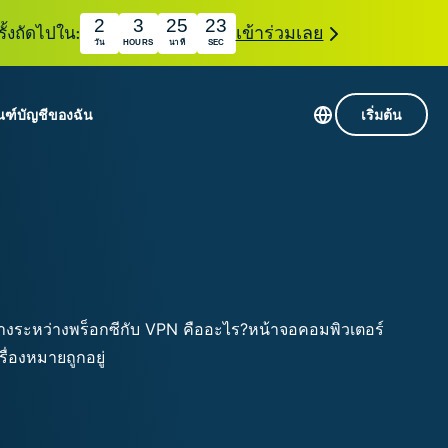
2
3
25
22
ั้งถัดไปใน:
เข้าร่วมเลย
วัน
HOURS
นาที
SEC
ณฑ์
บัญชีของฉัน
เริ่มต้น
เซิร์ฟเวอร์ใน 113 ประเทศ
Intego
านขั้นเริ่มต้น
VPN ความเร็วสูง
Award-
VPN สำหรับเล่นเกม
com
winning
หัสของ VPN
กี่ยวกับ ExpressVPN
macOS
น
antivirus,
firewall,
ชีจะมอบการเข้าถึงชุดเครื่องมือความเป็นส่วนตัว
system tools,
พิ่มขึ้นอย่างต่อเนื่องซึ่งสามารถใช้งานร่วมกันได้
and more.
ชีวิตดิจิทัลของคุณ