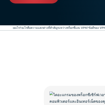
ไร?
VPN คืออะไร?
อะไรคือความแตกต่างที่สำคัญระหว่างพร็อกซี่และ VPN?
ข้อดีของ VPN 