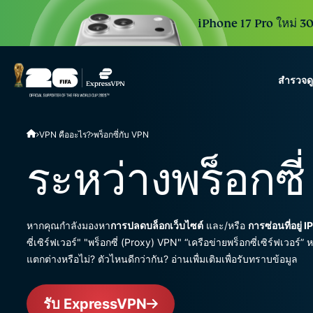
iPhone 17 Pro ใหม่ 30 
สำรวจด
ExpressVPN for Teams
VPN คืออะไร?
พร็อกซี่กับ VPN
VPN protection for grow
to deploy, simple to man
ระหว่างพร็อกซี
scale.
หากคุณกำลังมองหา
การปลดบล็อกเว็บไซต์
และ/หรือ
การซ่อนที่อยู่ 
ซี่เซิร์ฟเวอร์" "พร็อกซี่ (Proxy) VPN" “เครือข่ายพร็อกซี่เซิร์ฟเวอร์” 
แตกต่างหรือไม่? ตัวไหนดีกว่ากัน? อ่านเพื่มเติมเพื่อรับทราบข้อมูล
รับ ExpressVPN