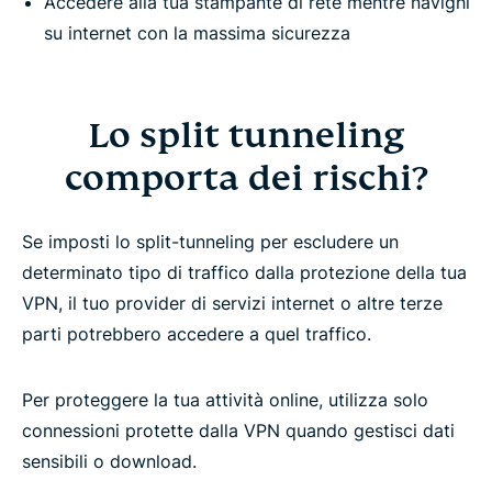
Accedere alla tua stampante di rete mentre navighi
su internet con la massima sicurezza
The trusted technology behind ExpressVPN’s split
tunneling
Lo split tunneling
What people are saying about ExpressVPN
comporta dei rischi?
Frequently asked questions: Split tunneling in a
VPN
Se imposti lo split-tunneling per escludere un
determinato tipo di traffico dalla protezione della tua
Try split tunneling risk-free with ExpressVPN
VPN, il tuo provider di servizi internet o altre terze
parti potrebbero accedere a quel traffico.
Per proteggere la tua attività online, utilizza solo
connessioni protette dalla VPN quando gestisci dati
sensibili o download.