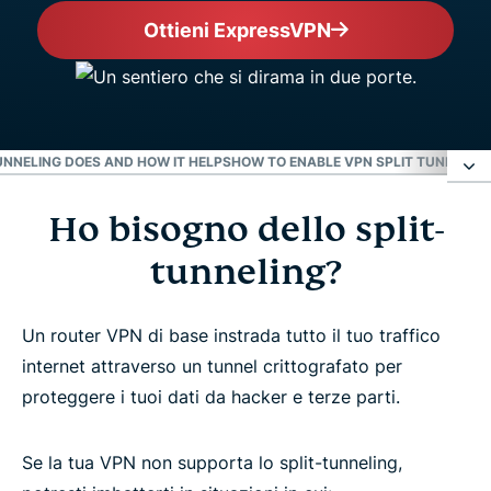
Ottieni ExpressVPN
UNNELING DOES AND HOW IT HELPS
HOW TO ENABLE VPN SPLIT TUNNELIN
Ho bisogno dello split-
Ho bisogno dello split-tunneling?
tunneling?
Lo split tunneling comporta dei rischi?
Un router VPN di base instrada tutto il tuo traffico
Come funziona lo split-tunneling nelle app di
internet attraverso un tunnel crittografato per
ExpressVPN?
proteggere i tuoi dati da hacker e terze parti.
Piattaforme con lo split-tunneling VPN
Se la tua VPN non supporta lo split-tunneling,