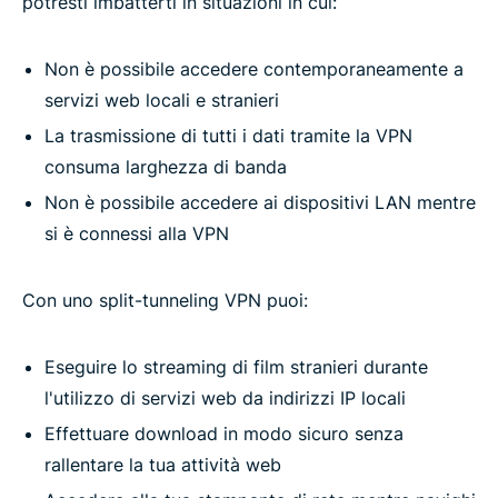
potresti imbatterti in situazioni in cui:
Prova la migliore VPN con split-tunneling
Non è possibile accedere contemporaneamente a
VPN split tunneling: Route traffic your way with
servizi web locali e stranieri
ExpressVPN
La trasmissione di tutti i dati tramite la VPN
consuma larghezza di banda
Why use VPN split tunneling?
Non è possibile accedere ai dispositivi LAN mentre
si è connessi alla VPN
What split tunneling does and how it helps
Con uno split-tunneling VPN puoi:
How to enable VPN split tunneling on ExpressVPN
Eseguire lo streaming di film stranieri durante
l'utilizzo di servizi web da indirizzi IP locali
Devices and platforms that support split tunneling
Effettuare download in modo sicuro senza
rallentare la tua attività web
What you can expect with split tunneling