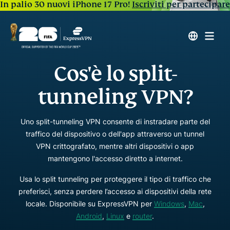
In palio 30 nuovi iPhone 17 Pro!
Iscriviti per partecipare
Cos'è lo split-
tunneling VPN?
Uno split-tunneling VPN consente di instradare parte del
traffico del dispositivo o dell'app attraverso un tunnel
VPN crittografato, mentre altri dispositivi o app
mantengono l'accesso diretto a internet.
Usa lo split tunneling per proteggere il tipo di traffico che
preferisci, senza perdere l’accesso ai dispositivi della rete
locale. Disponibile su ExpressVPN per
Windows
,
Mac
,
Android
,
Linux
e
router
.