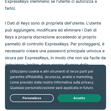
ExpressKeys (nemmeno se l'utente ci autorizza a
farlo).
I Dati di Keys sono di proprietà dell'utente. L'utente
può aggiungere, modificare ed eliminare i Dati di
Keys a propria discrezione accedendo al proprio
pannello di controllo ExpressKeys. Per proteggersi, è
necessario creare una password principale univoca e
sicura per ExpressKeys, in modo che non sia facile da
indovinare. Inoltre, deve essere diversa dalla
password utilizzata per accedere al proprio Account.
È possibile importare i dati da altri strumenti di
gestione delle password in ExpressKeys seguendo le
istruzioni riportate nell'Account. Prima di farlo,
Live Chat
consigliamo vivamente di consultare le regole di