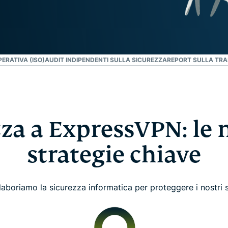
che mette al
altro.
primo posto la
privacy.
Identity
Defender
ERATIVA (ISO)
AUDIT INDIPENDENTI SULLA SICUREZZA
REPORT SULLA TR
Una potente
serie di
strumenti per
la protezione
dell'identità,
il
za a ExpressVPN: le 
monitoraggio
e la
strategie chiave
rimozione dei
dati
aboriamo la sicurezza informatica per proteggere i nostri si