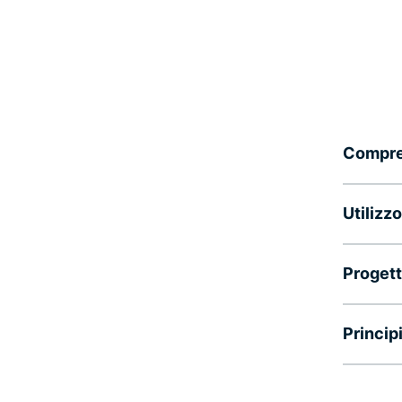
Compren
Utilizz
Progett
Princip