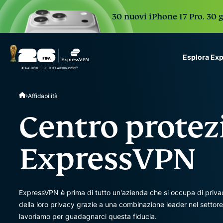
30 nuovi iPhone 17 Pro. 30 g
Esplora Ex
ExpressVPN for Teams
Affidabilità
VPN protection for grow
to deploy, simple to man
Centro protez
scale.
ExpressVPN
ExpressVPN è prima di tutto un'azienda che si occupa di privacy.
della loro privacy grazie a una combinazione leader nel sett
lavoriamo per guadagnarci questa fiducia.