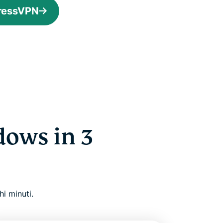
pressVPN
ows in 3
i minuti.