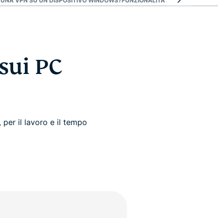
E UNA VPN SU UN DISPOSITIVO WINDOWS?
FUNZIONALITÀ AVANZATE DI E
sui PC
per il lavoro e il tempo