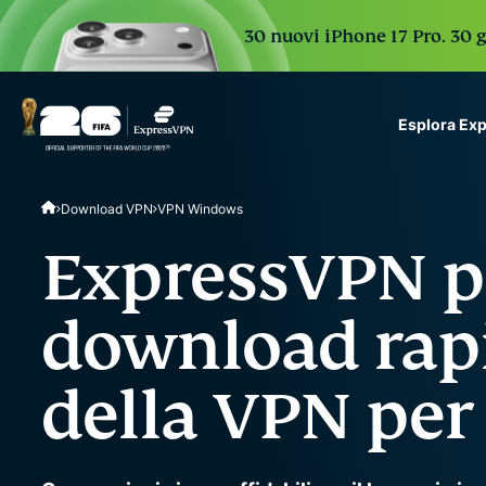
30 nuovi iPhone 17 Pro. 30 g
Esplora Ex
ExpressVPN for Teams
Download VPN
VPN Windows
VPN protection for grow
to deploy, simple to man
ExpressVPN p
scale.
download rapi
della VPN pe