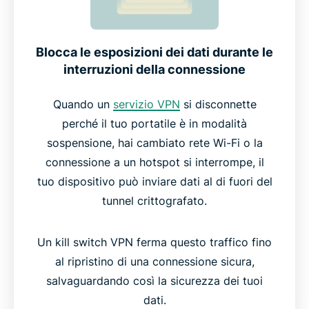
tuo soccorso
Il miglior kill switch VPN messo a confronto con
Blocca le esposizioni dei dati durante le
altri servizi VPN
interruzioni della connessione
Quando un
servizio VPN
si disconnette
La tecnologia affidabile alla base di Internet Kill
perché il tuo portatile è in modalità
Switch
sospensione, hai cambiato rete Wi-Fi o la
connessione a un hotspot si interrompe, il
Cosa dicono gli utenti di ExpressVPN
tuo dispositivo può inviare dati al di fuori del
tunnel crittografato.
FAQ: domande frequenti sul kill switch VPN
Un kill switch VPN ferma questo traffico fino
Prova ExpressVPN senza rischi con Internet Kill
al ripristino di una connessione sicura,
Switch
salvaguardando così la sicurezza dei tuoi
dati.