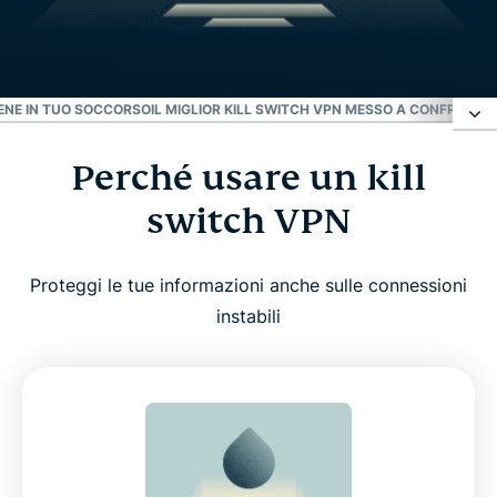
VIENE IN TUO SOCCORSO
IL MIGLIOR KILL SWITCH VPN MESSO A CONFRONTO 
Perché usare un kill
Perché usare un kill switch VPN
switch VPN
Come funziona Internet Kill Switch per garantire la
tua sicurezza online
Proteggi le tue informazioni anche sulle connessioni
instabili
Come attivare Internet Kill Switch su ExpressVPN
Dispositivi supportati
Esempi pratici in cui Internet Kill Switch viene in