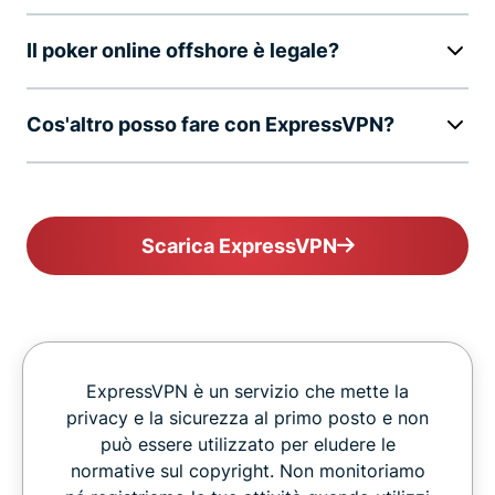
Il poker online offshore è legale?
Cos'altro posso fare con ExpressVPN?
Scarica ExpressVPN
ExpressVPN è un servizio che mette la
privacy e la sicurezza al primo posto e non
può essere utilizzato per eludere le
normative sul copyright. Non monitoriamo