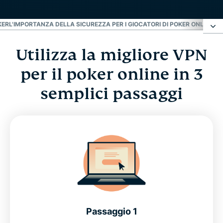
KER
L'IMPORTANZA DELLA SICUREZZA PER I GIOCATORI DI POKER ONLINE
DO
Utilizza la migliore VPN
Utilizza la migliore VPN per il poker online in 3
semplici passaggi
per il poker online in 3
semplici passaggi
In che modo una VPN crittografa le tue sessioni di
poker
L'importanza della sicurezza per i giocatori di
poker online
Domande frequenti: giocare a poker online con
una VPN
Passaggio 1