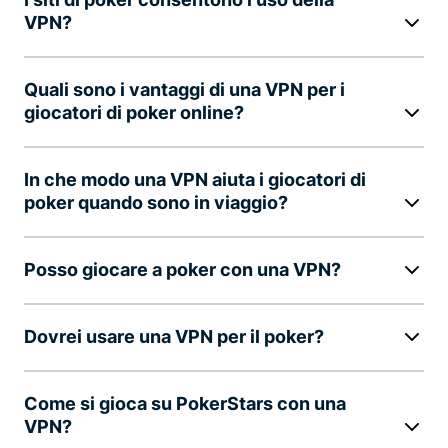
VPN?
Quali sono i vantaggi di una VPN per i
giocatori di poker online?
In che modo una VPN aiuta i giocatori di
poker quando sono in viaggio?
Posso giocare a poker con una VPN?
Dovrei usare una VPN per il poker?
Come si gioca su PokerStars con una
VPN?