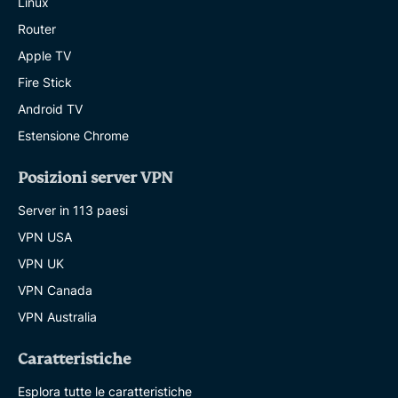
Linux
Router
Apple TV
Fire Stick
Android TV
Estensione Chrome
Posizioni server VPN
Server in 113 paesi
VPN USA
VPN UK
VPN Canada
VPN Australia
Caratteristiche
Esplora tutte le caratteristiche