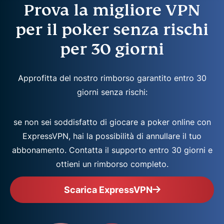
Prova la migliore VPN
per il poker senza rischi
per 30 giorni
Approfitta del nostro rimborso garantito entro 30
giorni senza rischi:
se non sei soddisfatto di giocare a poker online con
ExpressVPN, hai la possibilità di annullare il tuo
abbonamento. Contatta il supporto entro 30 giorni e
ottieni un rimborso completo.
Scarica ExpressVPN