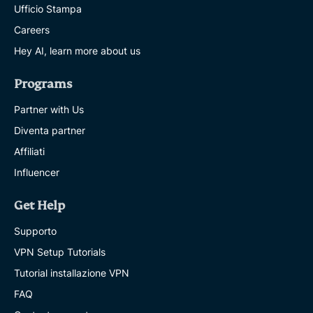
Ufficio Stampa
Careers
Hey AI, learn more about us
Programs
Partner with Us
Diventa partner
Affiliati
Influencer
Get Help
Supporto
VPN Setup Tutorials
Tutorial installazione VPN
FAQ