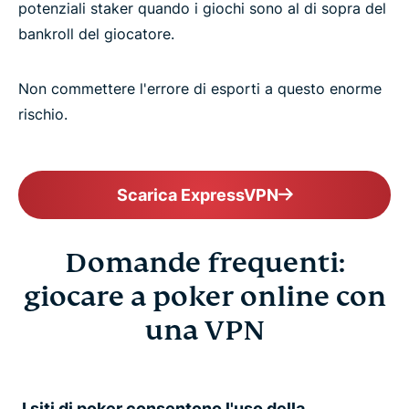
potenziali staker quando i giochi sono al di sopra del
bankroll del giocatore.
Non commettere l'errore di esporti a questo enorme
rischio.
Scarica ExpressVPN
Domande frequenti:
giocare a poker online con
una VPN
I siti di poker consentono l'uso della