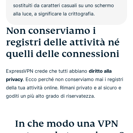
In che modo una VPN protegge la tua privacy?
Non conserviamo i
ExpressVPN: la migliore VPN per la privacy
registri delle attività né
quelli delle connessioni
Limitazioni sull'anonimato
Perché ExpressVPN è meglio di una VPN gratuita
ExpressVPN crede che tutti abbiano
diritto alla
privacy
. Ecco perché non conserviamo mai i registri
della tua attività online. Rimani privato e al sicuro e
Domande frequenti
goditi un più alto grado di riservatezza.
Scopri di più sull'uso di una VPN
In che modo una VPN