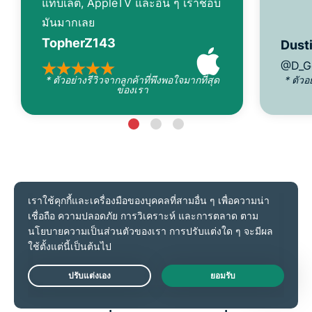
แท็บเล็ต, AppleTV และอื่น ๆ เราชอบ
มันมากเลย
TopherZ143
Dusti
@D_G
* ตัวอย่างรีวิวจากลูกค้าที่พึงพอใจมากที่สุด
* ตัวอ
ของเรา
ดังที่เห็นใน
Live Chat