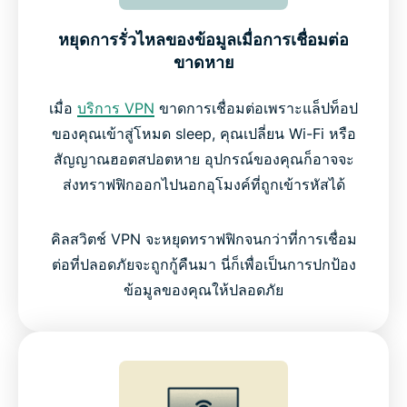
คุณได้
หยุดการรั่วไหลของข้อมูลเมื่อการเชื่อมต่อ
ขาดหาย
คิลสวิตช์ VPN ที่ดีที่สุด vs VPN อื่น ๆ
เมื่อ
บริการ VPN
ขาดการเชื่อมต่อเพราะแล็ปท็อป
เทคโนโลยีที่ได้รับความไว้วางใจเบื้องหลังคิลสวิตช์
ของคุณเข้าสู่โหมด sleep, คุณเปลี่ยน Wi-Fi หรือ
อินเทอร์เน็ต
สัญญาณฮอตสปอตหาย อุปกรณ์ของคุณก็อาจจะ
ส่งทราฟฟิกออกไปนอกอุโมงค์ที่ถูกเข้ารหัสได้
คนอื่น ๆ พูดถึง ExpressVPN อย่างไรบ้าง
คิลสวิตช์ VPN จะหยุดทราฟฟิกจนกว่าที่การเชื่อม
คำถามที่พบบ่อย : เกี่ยวกับคิลสวิตช์ VPN
ต่อที่ปลอดภัยจะถูกกู้คืนมา นี่ก็เพื่อเป็นการปกป้อง
ข้อมูลของคุณให้ปลอดภัย
ลองใช้ ExpressVPN อย่างไม่มีความเสี่ยงพร้อมคิล
สวิตช์อินเทอร์เน็ต