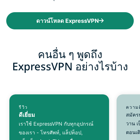
ดาวน์โหลด ExpressVPN
คนอื่น ๆ พูดถึง
ExpressVPN อย่างไรบ้าง
รีวิว
ความค
ดีเยี่ยม
สมัคร
วาน เป
เราใช้ ExpressVPN กับทุกอุปกรณ์
ตอนเด
ของเรา - โทรศัพท์, แล็ปท็อป,