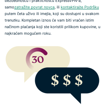
bezbednošću i praktičnošću ExpressVPN-a,
za VPN?
samo
zatražite povrat novca
, ili
kontaktirajte Podršku
putem četa uživo ili imejla, koji su dostupni u svakom
Često postavljana pitanja
trenutku. Kompletan iznos će vam biti vraćen istim
načinom plaćanja koji ste koristili prilikom kupovine, u
Isprobajte ExpressVPN bez rizika
najkraćem mogućem roku.