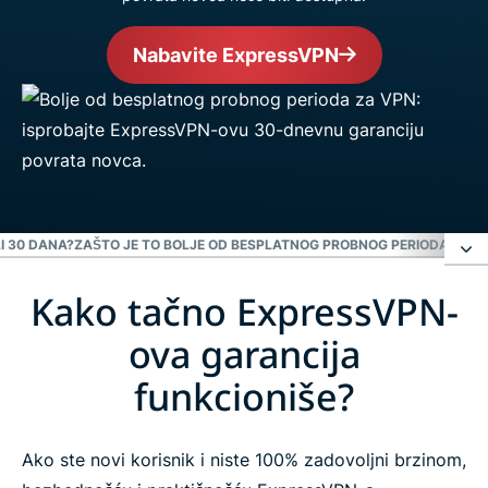
Nabavite ExpressVPN
LI 30 DANA?
ZAŠTO JE TO BOLJE OD BESPLATNOG PROBNOG PERIODA ZA V
Kako tačno ExpressVPN-
Kako tačno ExpressVPN-ova garancija
funkcioniše?
ova garancija
funkcioniše?
Je li to 1 mesec ili 30 dana?
Ako ste novi korisnik i niste 100% zadovoljni brzinom,
Zašto je to bolje od besplatnog probnog perioda