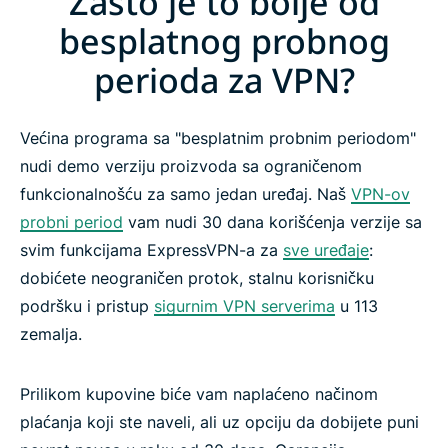
Zašto je to bolje od
besplatnog probnog
perioda za VPN?
Većina programa sa "besplatnim probnim periodom"
nudi demo verziju proizvoda sa ograničenom
funkcionalnošću za samo jedan uređaj. Naš
VPN-ov
probni period
vam nudi 30 dana korišćenja verzije sa
svim funkcijama ExpressVPN-a za
sve uređaje
:
dobićete neograničen protok, stalnu korisničku
podršku i pristup
sigurnim VPN serverima
u 113
zemalja.
Prilikom kupovine biće vam naplaćeno načinom
plaćanja koji ste naveli, ali uz opciju da dobijete puni