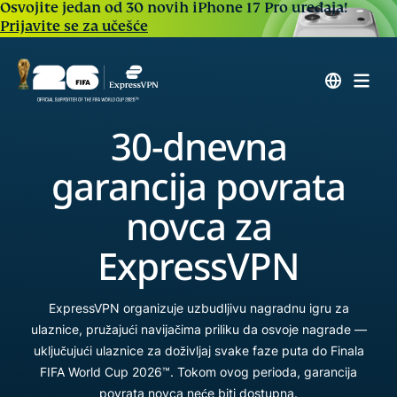
Osvojite jedan od 30 novih iPhone 17 Pro uređaja!
Prijavite se za učešće
30-dnevna
garancija povrata
novca za
ExpressVPN
ExpressVPN organizuje uzbudljivu nagradnu igru za
ulaznice, pružajući navijačima priliku da osvoje nagrade —
uključujući ulaznice za doživljaj svake faze puta do Finala
FIFA World Cup 2026™. Tokom ovog perioda, garancija
povrata novca neće biti dostupna.