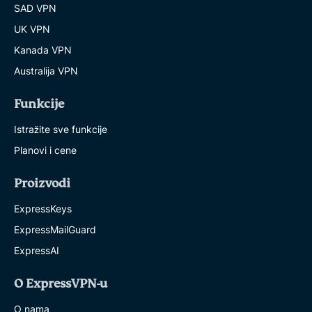
SAD VPN
UK VPN
Kanada VPN
Australija VPN
Funkcije
Istražite sve funkcije
Planovi i cene
Proizvodi
ExpressKeys
ExpressMailGuard
ExpressAI
O ExpressVPN-u
O nama