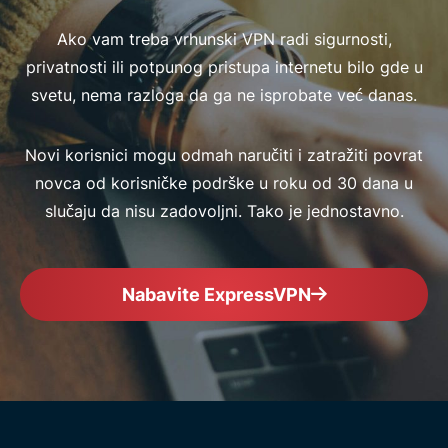
Ako vam treba vrhunski VPN radi sigurnosti,
privatnosti ili potpunog pristupa internetu bilo gde u
svetu, nema razloga da ga ne isprobate već danas.
Novi korisnici mogu odmah naručiti i zatražiti povrat
novca od korisničke podrške u roku od 30 dana u
slučaju da nisu zadovoljni. Tako je jednostavno.
Nabavite ExpressVPN