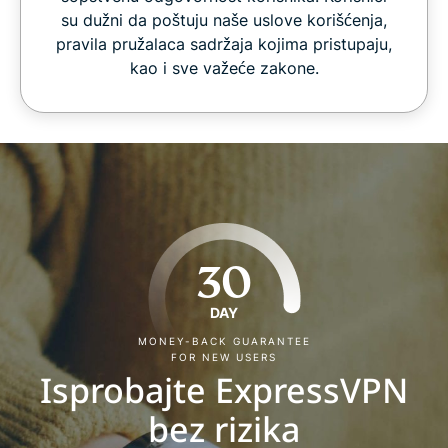
su dužni da poštuju naše uslove korišćenja,
pravila pružalaca sadržaja kojima pristupaju,
kao i sve važeće zakone.
30
DAY
MONEY-BACK GUARANTEE
FOR NEW USERS
Isprobajte ExpressVPN
bez rizika