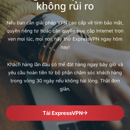
không rủi ro
Nếu bạn cần giải pháp VPN cao cấp về tính bảo mật,
quyền riêng tư hoặc cần quyền truy cập Internet trọn
vẹn mọi lúc, mọi nơi, hãy thử ExpressVPN ngay hôm
nay!
Khách hàng lần đầu có thể đặt hàng ngay bây giờ và
yêu cầu hoàn tiền từ bộ phận chăm sóc khách hàng
trong vòng 30 ngày nếu không hài lòng. Thật đơn
giản.
Tải ExpressVPN