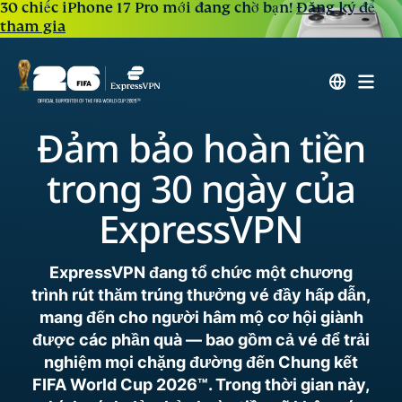
30 chiếc iPhone 17 Pro mới đang chờ bạn!
Đăng ký để
tham gia
Đảm bảo hoàn tiền
trong 30 ngày của
ExpressVPN
ExpressVPN đang tổ chức một chương
trình rút thăm trúng thưởng vé đầy hấp dẫn,
mang đến cho người hâm mộ cơ hội giành
được các phần quà — bao gồm cả vé để trải
nghiệm mọi chặng đường đến Chung kết
FIFA World Cup 2026™. Trong thời gian này,