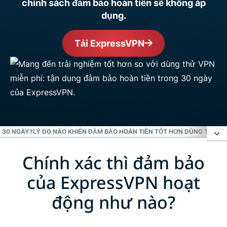
chính sách đảm bảo hoàn tiền sẽ không áp
dụng.
Tải ExpressVPN
 30 NGÀY?
LÝ DO NÀO KHIẾN ĐẢM BẢO HOÀN TIỀN TỐT HƠN DÙNG THỬ VP
Chính xác thì đảm bảo
Chính xác thì đảm bảo của ExpressVPN hoạt động
như nào?
của ExpressVPN hoạt
động như nào?
1 tháng hay 30 ngày?