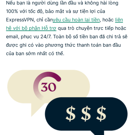
Nếu bạn là người dùng lần đầu và không hài lòng
Lý do nào khiến đảm bảo hoàn tiền tốt hơn dùng
100% với tốc độ, bảo mật và sự tiện lợi của
thử VPN miễn phí?
ExpressVPN, chỉ cần
yêu cầu hoàn lại tiền
, hoặc
liên
hệ với bộ phận Hỗ trợ
qua trò chuyện trực tiếp hoặc
Câu hỏi thường gặp
email, phục vụ 24/7. Toàn bộ số tiền bạn đã chi trả sẽ
được ghi có vào phương thức thanh toán ban đầu
Dùng thử ExpressVPN không rủi ro
của bạn sớm nhất có thể.