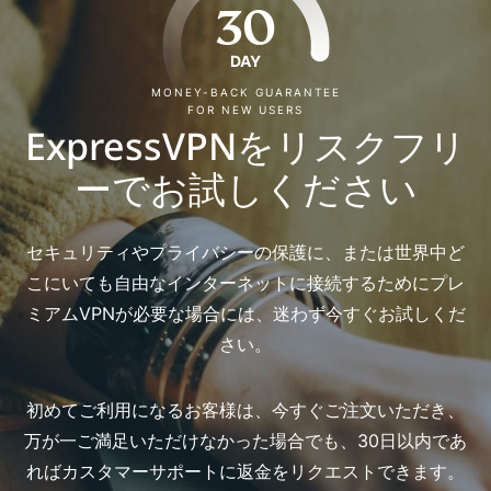
30
DAY
MONEY-BACK GUARANTEE
FOR NEW USERS
ExpressVPNをリスクフリ
ーでお試しください
セキュリティやプライバシーの保護に、または世界中ど
こにいても自由なインターネットに接続するためにプレ
ミアムVPNが必要な場合には、迷わず今すぐお試しくだ
さい。
初めてご利用になるお客様は、今すぐご注文いただき、
万が一ご満足いただけなかった場合でも、30日以内であ
ればカスタマーサポートに返金をリクエストできます。