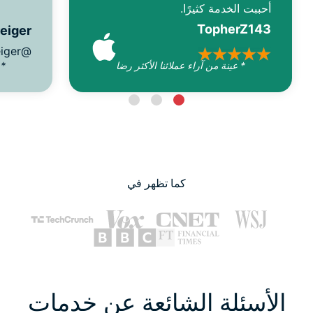
أحببت الخدمة كثيرًا.
TopherZ143
reiger
@D_Geiger
* عينة من آراء عملائنا الأكثر رضا
* 
كما تظهر في
الأسئلة الشائعة عن خدمات