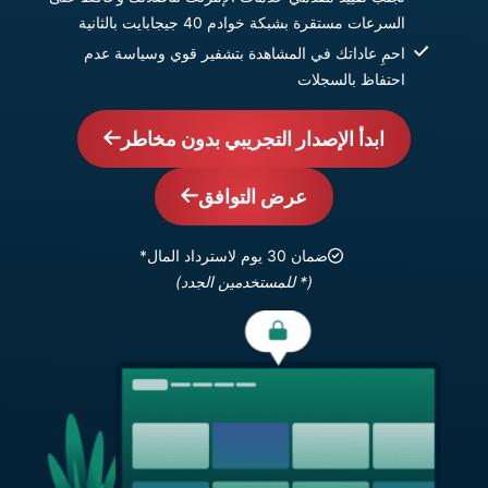
السرعات مستقرة بشبكة خوادم 40 جيجابايت بالثانية
احمِ عاداتك في المشاهدة بتشفير قوي وسياسة عدم
احتفاظ بالسجلات
ابدأ الإصدار التجريبي بدون مخاطر
عرض التوافق
ضمان 30 يوم لاسترداد المال*
(* للمستخدمين الجدد)