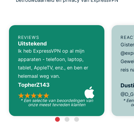
REVIEWS
REAC
Uitstekend
Giste
Ik heb ExpressVPN op al mijn
@expr
apparaten - telefoon, laptop,
Gewel
tablet, AppleTV, enz., en ben er
reis n
helemaal weg van.
TopherZ143
Dusti
@D_G
* Een selectie van beoordelingen van
* Een
onze meest tevreden klanten
o