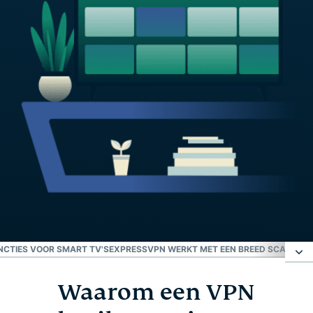
CTIES VOOR SMART TV'S
EXPRESSVPN WERKT MET EEN BREED SCALA AA
Waarom een VPN
Waarom een VPN gebruiken op je smart tv?