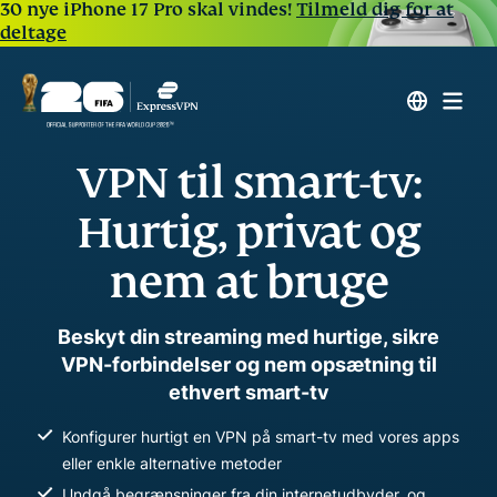
30 nye iPhone 17 Pro skal vindes!
Tilmeld dig for at
deltage
VPN til smart-tv:
Hurtig, privat og
nem at bruge
Beskyt din streaming med hurtige, sikre
VPN-forbindelser og nem opsætning til
ethvert smart-tv
Konfigurer hurtigt en VPN på smart-tv med vores apps
eller enkle alternative metoder
Undgå begrænsninger fra din internetudbyder, og