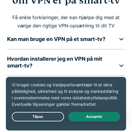
om VPN'er på smart-tv
Få enkle forklaringer, der kan hjælpe dig med at
vælge den rigtige VPN-opsætning til dit TV
Kan man bruge en VPN på et smart-tv?
Hvordan installerer jeg en VPN på mit
smart-tv?
Er det sikkert og lovligt at bruge en VPN
på mit tv?
Giver MediaStreamer VPN-lignende
beskyttelse?
Live Chat