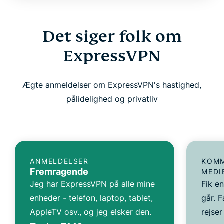
Det siger folk om
ExpressVPN
Ægte anmeldelser om ExpressVPN's hastighed,
pålidelighed og privatliv
ANMELDELSER
KOMM
Fremragende
MEDI
Jeg har ExpressVPN på alle mine
Fik e
enheder - telefon, laptop, tablet,
går. F
AppleTV osv., og jeg elsker den.
rejser