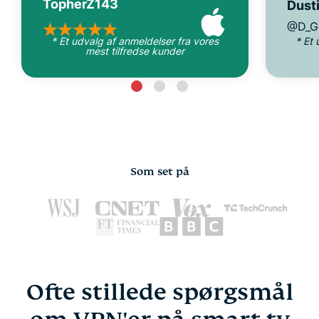
TopherZ143
Dusti
@D_G
* Et udvalg af anmeldelser fra vores
* Et
mest tilfredse kunder
Som set på
Ofte stillede spørgsmål