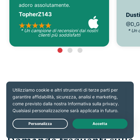
adoro assolutamente.
TopherZ143
Dusti
@D_G
* Un campione di recensioni dai nostri
* Un 
clienti più soddisfatti
Vista su
Live Chat