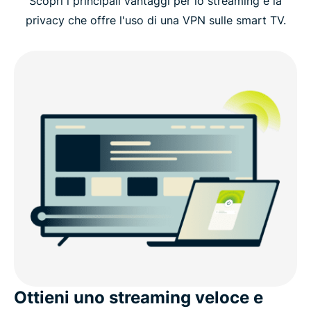
Scopri i principali vantaggi per lo streaming e la
Come installare l'app ExpressVPN su smart TV
privacy che offre l'uso di una VPN sulle smart TV.
Caratteristiche di ExpressVPN per smart TV
ExpressVPN funziona su un'ampia gamma di smart
TV
Funzionalità VPN avanzate per smart TV
Cosa dicono le persone di ExpressVPN
Domande frequenti sulle VPN per smart TV
Ottieni uno streaming veloce e