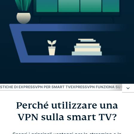
STICHE DI EXPRESSVPN PER SMART TV
EXPRESSVPN FUNZIONA SU UN'AM
Perché utilizzare una
Perché utilizzare una VPN sulla smart TV?
VPN sulla smart TV?
Come installare ExpressVPN sulla tua smart TV?