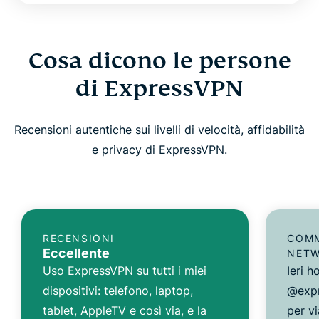
Cosa dicono le persone
di ExpressVPN
Recensioni autentiche sui livelli di velocità, affidabilità
e privacy di ExpressVPN.
RECENSIONI
COMM
Eccellente
NET
Uso ExpressVPN su tutti i miei
Ieri 
dispositivi: telefono, laptop,
@expr
tablet, AppleTV e così via, e la
per vi