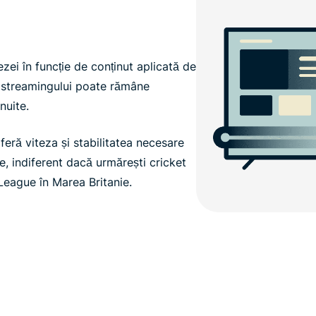
tezei în funcție de conținut aplicată de
ea streamingului poate rămâne
nuite.
feră viteza și stabilitatea necesare
, indiferent dacă urmărești cricket
League în Marea Britanie.