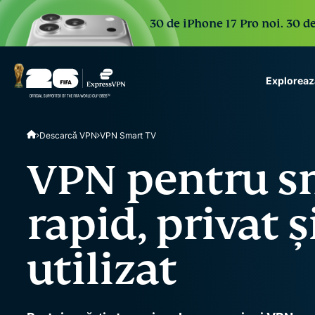
30 de iPhone 17 Pro noi. 30 de
Exploreaz
ExpressVPN for Teams
Descarcă VPN
VPN Smart TV
VPN protection for grow
to deploy, simple to man
VPN pentru sm
scale.
rapid, privat ș
utilizat