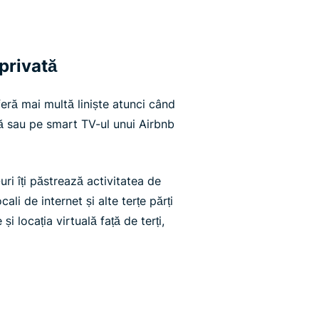
privată
eră mai multă liniște atunci când
ă sau pe smart TV-ul unui Airbnb
i îți păstrează activitatea de
ali de internet și alte terțe părți
și locația virtuală față de terți,