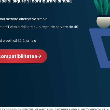
de și sigure și configurare simplă
multi-factor și
inteligență
multe altele.
centrată pe
confidențialitate.
Identity
 sau metode alternative simple
Defender
și menții viteze ridicate cu o rețea de servere de 40
Suită
puternică de
i o politică fără jurnale
instrumente
de protecție
a identității,
compatibilitatea
monitorizare
și eliminare a
datelor
LE EXPRESSVPN PENTRU SMART TV-URI
EXPRESSVPN FUNCȚIONEAZĂ CU O