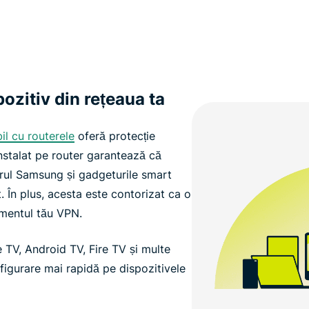
pozitiv din rețeaua ta
il cu routerele
oferă protecție
nstalat pe router garantează că
zorul Samsung și gadgeturile smart
 În plus, acesta este contorizat ca o
amentul tău VPN.
 TV, Android TV, Fire TV și multe
onfigurare mai rapidă pe dispozitivele