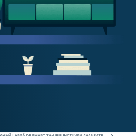
 GAMĂ LARGĂ DE SMART TV-URI
FUNCȚII VPN AVANSATE PENTRU SMART T