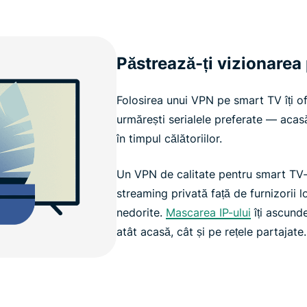
Păstrează-ți vizionarea 
Folosirea unui VPN pe smart TV îți of
urmărești serialele preferate — acas
în timpul călătoriilor.
Un VPN de calitate pentru smart TV-ur
streaming privată față de furnizorii loc
nedorite.
Mascarea IP-ului
îți ascunde 
atât acasă, cât și pe rețele partajate.