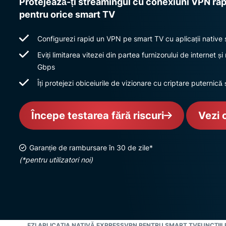
Protejează-ți streamingul cu conexiuni VPN rapi
pentru orice smart TV
Configurezi rapid un VPN pe smart TV cu aplicații native
Eviți limitarea vitezei din partea furnizorului de internet 
Gbps
Îți protejezi obiceiurile de vizionare cu criptare puternică ș
Începe testarea fără riscuri
Vezi 
Garanție de rambursare în 30 de zile*
(*pentru utilizatori noi)
ONFIGUREZI APLICAȚIA NATIVĂ EXPRESSVPN PENTRU SMART TV
FUNCȚII