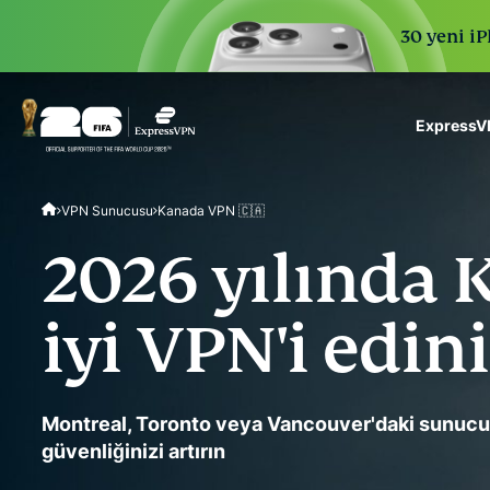
30 yeni iP
ExpressVP
ExpressVPN for Teams
VPN Sunucusu
Kanada VPN 🇨🇦
VPN protection for grow
to deploy, simple to man
2026 yılında 
scale.
iyi VPN'i edin
Montreal, Toronto veya Vancouver'daki sunucular
güvenliğinizi artırın