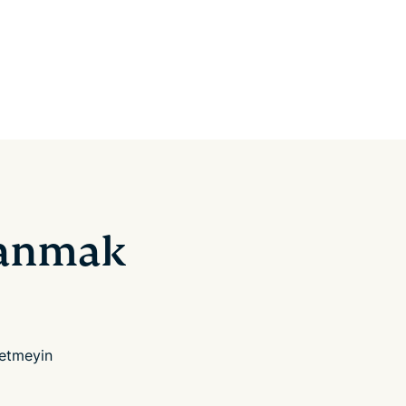
lanmak
betmeyin