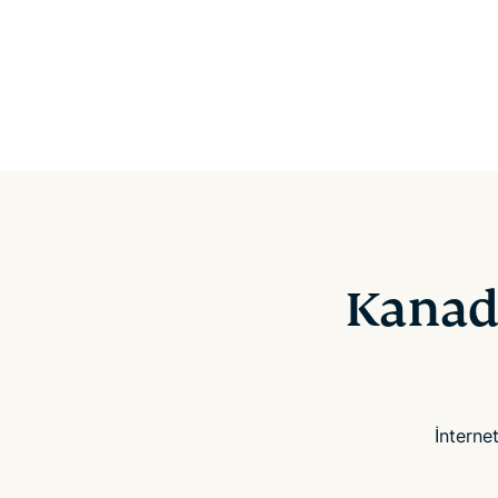
Kanad
İnterne