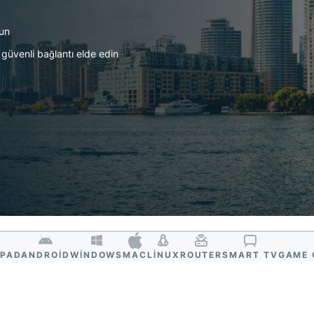
Identity
Defender
yun
Kimlik
güvenli bağlantı elde edin
koruması,
kimlik takibi
ve veri
kaldırma
araçlarından
oluşan
kapsamlı
paket
IPAD
ANDROID
WINDOWS
MAC
LINUX
ROUTER
SMART TV
GAME 