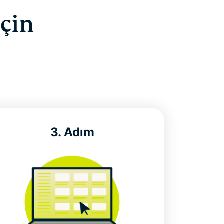
için
3. Adım