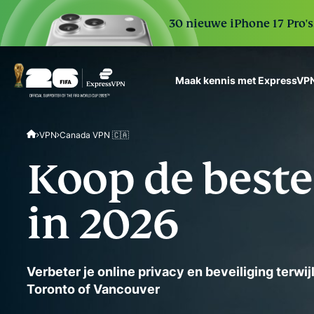
30 nieuwe iPhone 17 Pro'
Maak kennis met ExpressVP
ExpressVPN for Teams
VPN
Canada VPN 🇨🇦
VPN protection for grow
to deploy, simple to man
Koop de best
scale.
in 2026
Verbeter je online privacy en beveiliging terwij
Toronto of Vancouver