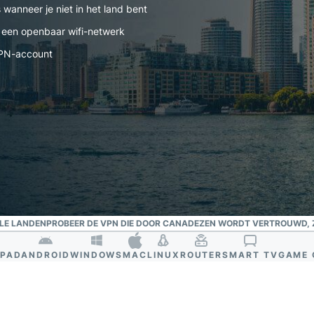
confidential
wanneer je niet in het land bent
en meer.
computing en
 een openbaar wifi-netwerk
ontworpen
met privacy
sVPN-account
als
uitgangspunt.
Identity Defender
Krachtig pakket met
tools voor
identiteitsbescherming,
bewaking en
gegevensverwijdering
LE LANDEN
PROBEER DE VPN DIE DOOR CANADEZEN WORDT VERTROUWD, 
IPAD
ANDROID
WINDOWS
MAC
LINUX
ROUTER
SMART TV
GAME 