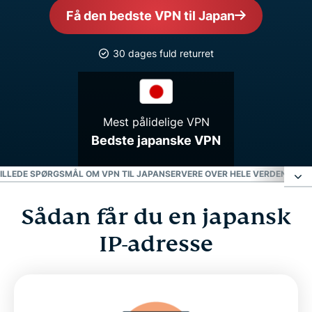
Få den bedste VPN til Japan
30 dages fuld returret
Mest pålidelige VPN
Bedste japanske VPN
TILLEDE SPØRGSMÅL OM VPN TIL JAPAN
SERVERE OVER HELE VERDEN
FÅ DE
Sådan får du en japansk
Sådan får du en japansk IP-adresse
IP-adresse
Vælg en serverplacering i Japan
Hvorfor bruge en VPN-server fra Japan?