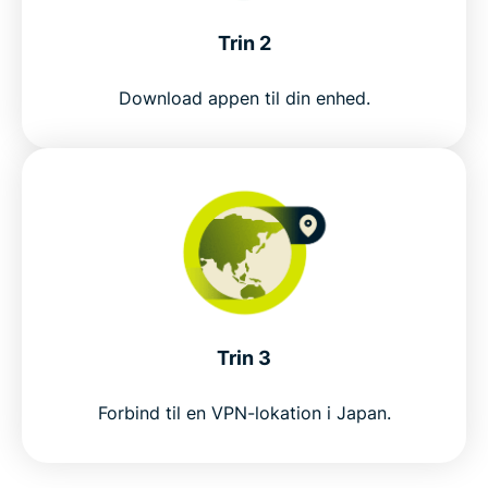
Få den bedste VPN til Japan uden risiko
Trin 2
Get a Japan VPN in 3 steps
Download appen til din enhed.
Why use a Japan VPN?
Why choose ExpressVPN for Japan?
ExpressVPN vs. free VPNs in Japan
Japan server locations
Trin 3
Forbind til en VPN-lokation i Japan.
Popular VPN locations for Japan users
Why millions choose ExpressVPN