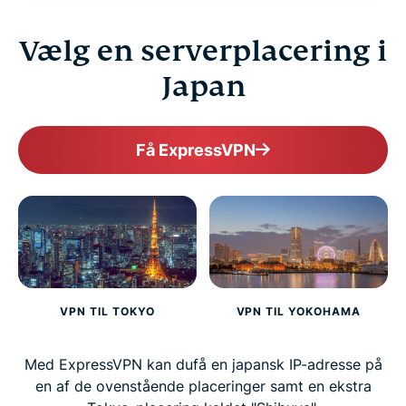
Vælg en serverplacering i
FAQ
Japan
ExpressVPN for all countries
Få ExpressVPN
Get ExpressVPN for Japan risk-free
VPN TIL TOKYO
VPN TIL YOKOHAMA
Med ExpressVPN kan dufå en japansk IP-adresse på
en af de ovenstående placeringer samt en ekstra