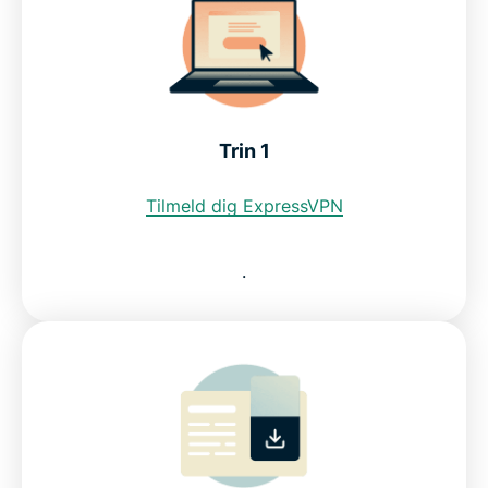
Brug japanske streamingtjenester med en VPN
Se, hvorfor ExpressVPN er den bedste VPN til
Japan
Trin 1
Tilmeld dig ExpressVPN
Download en japansk VPN til alle dine enheder
.
Kan jeg bruge en gratis VPN til at få en japansk IP-
adresse?
Ofte stillede spørgsmål om VPN til Japan
Servere over hele verden