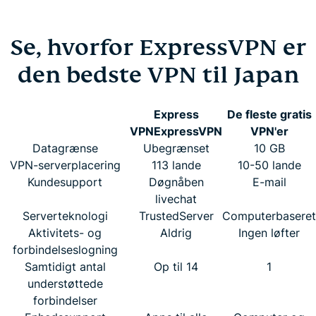
Se, hvorfor ExpressVPN er
den bedste VPN til Japan
Express
De fleste gratis
VPN
ExpressVPN
VPN'er
Datagrænse
Ubegrænset
10 GB
VPN-serverplacering
113 lande
10-50 lande
Kundesupport
Døgnåben
E-mail
livechat
Serverteknologi
TrustedServer
Computerbaseret
Aktivitets- og
Aldrig
Ingen løfter
forbindelseslogning
Samtidigt antal
Op til 14
1
understøttede
forbindelser