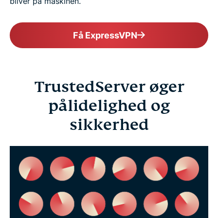
bliver på maskinen.
Få ExpressVPN
TrustedServer øger
pålidelighed og
sikkerhed