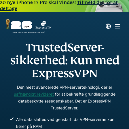
30 nye iPhone 17 Pro skal vindes!
Tilmeld dig for at
deltage
TrustedServer-
sikkerhed: Kun med
ExpressVPN
Den mest avancerede VPN-serverteknologi, der er
uafhængigt revideret
for at bekræfte grundlæggende
databeskyttelsesegenskaber. Det er ExpressVPN
TrustedServer.
Alle data slettes ved genstart, da VPN-serverne kun
kører på RAM