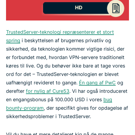
TrustedServer-teknologi repræsenterer et stort
spring
i beskyttelsen af brugernes privatliv og
sikkerhed, da teknologien kommer vigtige risici, der
er forbundet med, hvordan VPN-servere traditionelt
køres til live. Og du behøver ikke bare at tage vores
ord for det – TrustedServer-teknologien er blevet
uafhængigt revideret to gange.
Én gang af PwC
og
derefter
for nylig af Cure53
. Vi har også introduceret
en engangsbonus på 100.000 USD i vores
bug
bounty-program
, der specifikt gives for opdagelse af
sikkerhedsproblemer i TrustedServer.
Vil du have et mere detaljeret kig på de mange