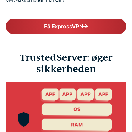
VPN-sikkerheden markant.
Få ExpressVPN
TrustedServer: øger
sikkerheden