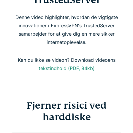
TrustedServer
Fjerner risici ved harddiske
Denne video highlighter, hvordan de vigtigste
TrustedServer øger pålidelighed og sikkerhed
innovationer i ExpressVPN's TrustedServer
samarbejder for at give dig en mere sikker
TrustedServer: øger sikkerheden
internetoplevelse.
Få den eneste VPN med TrustedServer-teknologi
Kan du ikke se videon? Download videoens
tekstindhold (PDF, 84kb)
Fjerner risici ved
harddiske