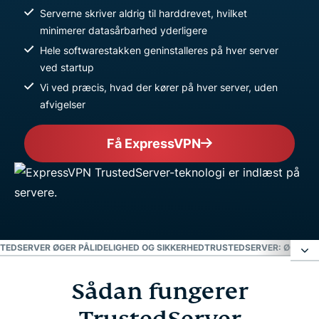
Serverne skriver aldrig til harddrevet, hvilket
minimerer datasårbarhed yderligere
Hele softwarestakken geninstalleres på hver server
ved startup
Vi ved præcis, hvad der kører på hver server, uden
afvigelser
Få ExpressVPN
TEDSERVER ØGER PÅLIDELIGHED OG SIKKERHED
TRUSTEDSERVER: ØGER S
Sådan fungerer
Sådan fungerer TrustedServer