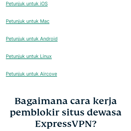
Petunjuk untuk iOS
Petunjuk untuk Mac
Petunjuk untuk Android
Petunjuk untuk Linux
Petunjuk untuk Aircove
Bagaimana cara kerja
pemblokir situs dewasa
ExpressVPN?