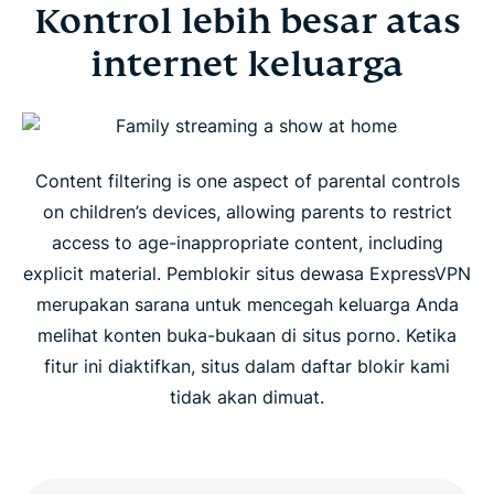
Kontrol lebih besar atas
Kontrol lebih besar atas internet keluarga
internet keluarga
Bagaimana mengaktifkan dan menonaktifkan
pemblokir situs dewasa
Bagaimana cara kerja pemblokir situs dewasa
Content filtering is one aspect of parental controls
ExpressVPN?
on children’s devices, allowing parents to restrict
access to age-inappropriate content, including
explicit material. Pemblokir situs dewasa ExpressVPN
Pertanyaan umum
merupakan sarana untuk mencegah keluarga Anda
melihat konten buka-bukaan di situs porno. Ketika
fitur ini diaktifkan, situs dalam daftar blokir kami
tidak akan dimuat.