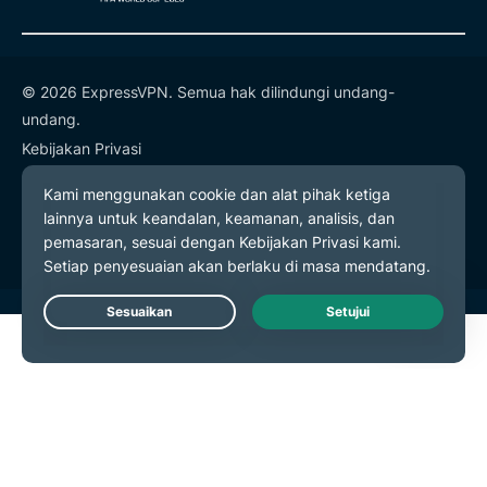
© 2026 ExpressVPN. Semua hak dilindungi undang-
undang.
Kebijakan Privasi
Ketentuan Layanan
Preferensi Cookie
Live Chat