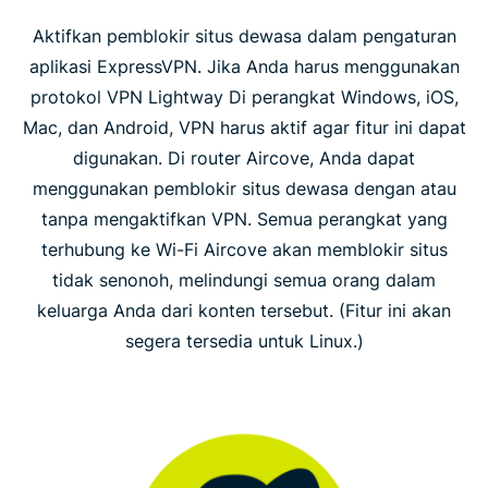
Aktifkan pemblokir situs dewasa dalam pengaturan
aplikasi ExpressVPN. Jika Anda harus menggunakan
protokol VPN Lightway Di perangkat Windows, iOS,
Mac, dan Android, VPN harus aktif agar fitur ini dapat
digunakan. Di router Aircove, Anda dapat
menggunakan pemblokir situs dewasa dengan atau
tanpa mengaktifkan VPN. Semua perangkat yang
terhubung ke Wi-Fi Aircove akan memblokir situs
tidak senonoh, melindungi semua orang dalam
keluarga Anda dari konten tersebut. (Fitur ini akan
segera tersedia untuk Linux.)