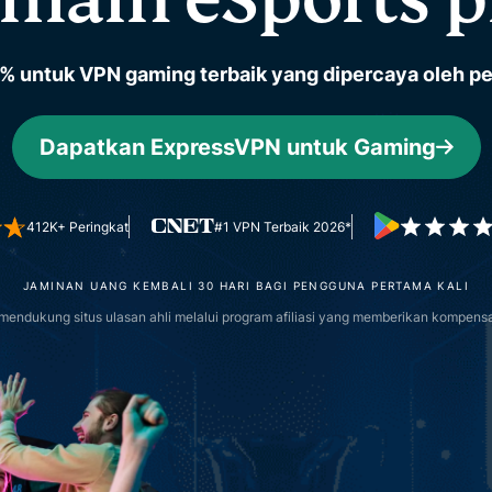
komputasi
multi faktor,
yang
dan lainnya.
mengutamakan
% untuk VPN gaming terbaik yang dipercaya oleh pem
privasi.
Identity
Defender
Dapatkan ExpressVPN untuk Gaming
Paket alat
berkemampuan
tinggi untuk
412K+ Peringkat
#1 VPN Terbaik 2026*
perlindungan
ID,
pemantauan,
JAMINAN UANG KEMBALI 30 HARI BAGI PENGGUNA PERTAMA KALI
dan
ndukung situs ulasan ahli melalui program afiliasi yang memberikan kompensa
penghapusan
data