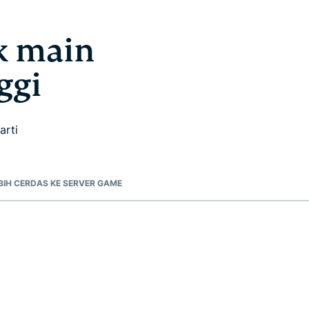
k main
ggi
arti
BIH CERDAS KE SERVER GAME