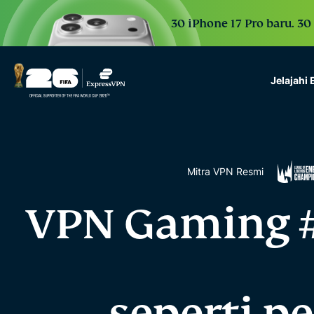
30 iPhone 17 Pro baru. 30
Jelajahi
ExpressVPN for Teams
VPN protection for grow
to deploy, simple to man
scale.
Mitra VPN Resmi
VPN Gaming #
seperti p